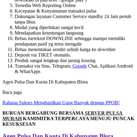
Tersedia Web Reporting Online
Kecepatan & Kenyamanan transaksi pulsa
Dukungan layanan Customer Service standby 24 Jam penuh
tanpa libur.
Modal yang diperlukan sangat kecil
Mendapatkan keuntungan langsung
Bebas merekrut DOWNLINE sehingga mampu memiliki
pendapatan pasif yg terus mengalir
Bebas menentukan sendiri selisih harga ke downline
Deposit via TIKET otomatis.
Produk sangat lengkap dan jarang kosong
Transaksi via Sms, Telegram,
Google
Chat, Aplikasi Android
& WhatApps
Agen Pulsa Dan Kuota Di Kabupaten Blora
Baca juga
Rahasia Sukses Menghasilkan Uang Banyak dengan PPOB!
BURUAN BERGABUNG BERSAMA
SERVER PULSA
MURAH
KAMIMITRA TERPERCAYA MENUJU PUNCAK
KESUKSESAN
Agen Pulsa Dan Kuota Di Kabupaten Blora