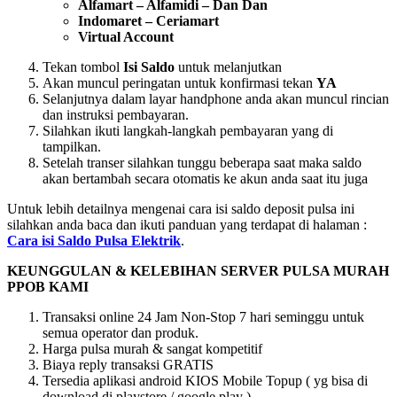
Alfamart – Alfamidi – Dan Dan
Indomaret – Ceriamart
Virtual Account
Tekan tombol
Isi Saldo
untuk melanjutkan
Akan muncul peringatan untuk konfirmasi tekan
YA
Selanjutnya dalam layar handphone anda akan muncul rincian
dan instruksi pembayaran.
Silahkan ikuti langkah-langkah pembayaran yang di
tampilkan.
Setelah transer silahkan tunggu beberapa saat maka saldo
akan bertambah secara otomatis ke akun anda saat itu juga
Untuk lebih detailnya mengenai cara isi saldo deposit pulsa ini
silahkan anda baca dan ikuti panduan yang terdapat di halaman :
Cara isi Saldo Pulsa Elektrik
.
KEUNGGULAN & KELEBIHAN SERVER PULSA MURAH
PPOB KAMI
Transaksi online 24 Jam Non-Stop 7 hari seminggu untuk
semua operator dan produk.
Harga pulsa murah & sangat kompetitif
Biaya reply transaksi GRATIS
Tersedia aplikasi android KIOS Mobile Topup ( yg bisa di
download di playstore / google play )