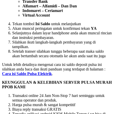
Transfer Bank
Alfamart – Alfamidi – Dan Dan
Indomaret – Ceriamart
Virtual Account
Tekan tombol
Isi Saldo
untuk melanjutkan
Akan muncul peringatan untuk konfirmasi tekan
YA
Selanjutnya dalam layar handphone anda akan muncul rincian
dan instruksi pembayaran.
Silahkan ikuti langkah-langkah pembayaran yang di
tampilkan.
Setelah transer silahkan tunggu beberapa saat maka saldo
akan bertambah secara otomatis ke akun anda saat itu juga
Untuk lebih detailnya mengenai cara isi saldo deposit pulsa ini
silahkan anda baca dan ikuti panduan yang terdapat di halaman :
Cara isi Saldo Pulsa Elektrik
.
KEUNGGULAN & KELEBIHAN SERVER PULSA MURAH
PPOB KAMI
Transaksi online 24 Jam Non-Stop 7 hari seminggu untuk
semua operator dan produk.
Harga pulsa murah & sangat kompetitif
Biaya reply transaksi GRATIS
Tersedia aplikasi android KIOS Mobile Topup ( yg bisa di