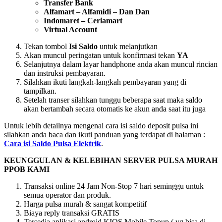
Transfer Bank
Alfamart – Alfamidi – Dan Dan
Indomaret – Ceriamart
Virtual Account
Tekan tombol
Isi Saldo
untuk melanjutkan
Akan muncul peringatan untuk konfirmasi tekan
YA
Selanjutnya dalam layar handphone anda akan muncul rincian
dan instruksi pembayaran.
Silahkan ikuti langkah-langkah pembayaran yang di
tampilkan.
Setelah transer silahkan tunggu beberapa saat maka saldo
akan bertambah secara otomatis ke akun anda saat itu juga
Untuk lebih detailnya mengenai cara isi saldo deposit pulsa ini
silahkan anda baca dan ikuti panduan yang terdapat di halaman :
Cara isi Saldo Pulsa Elektrik
.
KEUNGGULAN & KELEBIHAN SERVER PULSA MURAH
PPOB KAMI
Transaksi online 24 Jam Non-Stop 7 hari seminggu untuk
semua operator dan produk.
Harga pulsa murah & sangat kompetitif
Biaya reply transaksi GRATIS
Tersedia aplikasi android KIOS Mobile Topup ( yg bisa di