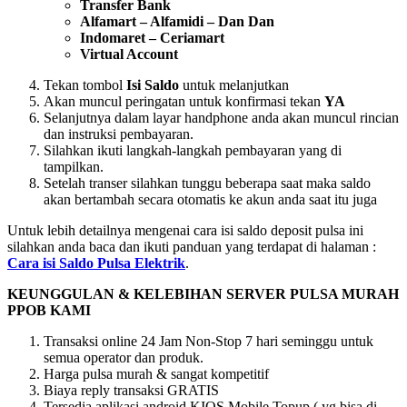
Transfer Bank
Alfamart – Alfamidi – Dan Dan
Indomaret – Ceriamart
Virtual Account
Tekan tombol
Isi Saldo
untuk melanjutkan
Akan muncul peringatan untuk konfirmasi tekan
YA
Selanjutnya dalam layar handphone anda akan muncul rincian
dan instruksi pembayaran.
Silahkan ikuti langkah-langkah pembayaran yang di
tampilkan.
Setelah transer silahkan tunggu beberapa saat maka saldo
akan bertambah secara otomatis ke akun anda saat itu juga
Untuk lebih detailnya mengenai cara isi saldo deposit pulsa ini
silahkan anda baca dan ikuti panduan yang terdapat di halaman :
Cara isi Saldo Pulsa Elektrik
.
KEUNGGULAN & KELEBIHAN SERVER PULSA MURAH
PPOB KAMI
Transaksi online 24 Jam Non-Stop 7 hari seminggu untuk
semua operator dan produk.
Harga pulsa murah & sangat kompetitif
Biaya reply transaksi GRATIS
Tersedia aplikasi android KIOS Mobile Topup ( yg bisa di