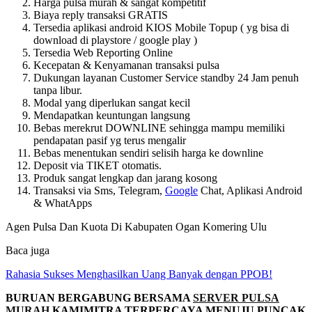
Harga pulsa murah & sangat kompetitif
Biaya reply transaksi GRATIS
Tersedia aplikasi android KIOS Mobile Topup ( yg bisa di
download di playstore / google play )
Tersedia Web Reporting Online
Kecepatan & Kenyamanan transaksi pulsa
Dukungan layanan Customer Service standby 24 Jam penuh
tanpa libur.
Modal yang diperlukan sangat kecil
Mendapatkan keuntungan langsung
Bebas merekrut DOWNLINE sehingga mampu memiliki
pendapatan pasif yg terus mengalir
Bebas menentukan sendiri selisih harga ke downline
Deposit via TIKET otomatis.
Produk sangat lengkap dan jarang kosong
Transaksi via Sms, Telegram,
Google
Chat, Aplikasi Android
& WhatApps
Agen Pulsa Dan Kuota Di Kabupaten Ogan Komering Ulu
Baca juga
Rahasia Sukses Menghasilkan Uang Banyak dengan PPOB!
BURUAN BERGABUNG BERSAMA
SERVER PULSA
MURAH
KAMIMITRA TERPERCAYA MENUJU PUNCAK