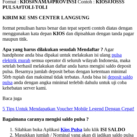
Format :
KIOS#NAMA#PROVINSI
Contoh :
KIOS#JOSSS
PULSA#TOLI-TOLI
KIRIM KE SMS CENTER LANGSUNG
format penulisan harus benar dan tepat seperti contoh diatas dengan
menggunakan kata depan
KIOS
dan dipisahkan dengan tanda pagar
maupun titik.
Apa yang harus dilakukan sesudah Mendaftar ?
Agar
handphone anda bisa dipakai untuk melakukan isi ulang
pulsa
elektrik murah
semua operator di seluruh wilayah Indonesia, maka
setelah berhasil melakukan daftar anda harus mengisi saldo deposit
pulsa. Besarnya jumlah deposit bebas dengan ketentuan minimal
50rb rupiah dan maksimal tidak terbatas. Anda bisa isi
deposit saldo
pulsa
anda dengan angka minimal terlebih dahulu untuk uji coba
kehebatan server kami.
Baca juga
5 Tips Untuk Mendapatkan Voucher Mobile Legend Dengan Cepat!
Bagaimana caranya mengisi saldo pulsa ?
Silahkan buka Aplikasi
Kios Pulsa
lalu klik
ISI SALDO
Masukkan jumlah / Nominal yang akan di jadikan saldo pulsa