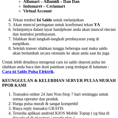
Alfamart – Alfamidi – Dan Dan
Indomaret – Ceriamart
Virtual Account
Tekan tombol
Isi Saldo
untuk melanjutkan
Akan muncul peringatan untuk konfirmasi tekan
YA
Selanjutnya dalam layar handphone anda akan muncul rincian
dan instruksi pembayaran.
Silahkan ikuti langkah-langkah pembayaran yang di
tampilkan.
Setelah transer silahkan tunggu beberapa saat maka saldo
akan bertambah secara otomatis ke akun anda saat itu juga
Untuk lebih detailnya mengenai cara isi saldo deposit pulsa ini
silahkan anda baca dan ikuti panduan yang terdapat di halaman :
Cara isi Saldo Pulsa Elektrik
.
KEUNGGULAN & KELEBIHAN SERVER PULSA MURAH
PPOB KAMI
Transaksi online 24 Jam Non-Stop 7 hari seminggu untuk
semua operator dan produk.
Harga pulsa murah & sangat kompetitif
Biaya reply transaksi GRATIS
Tersedia aplikasi android KIOS Mobile Topup ( yg bisa di
download di playstore / google play )