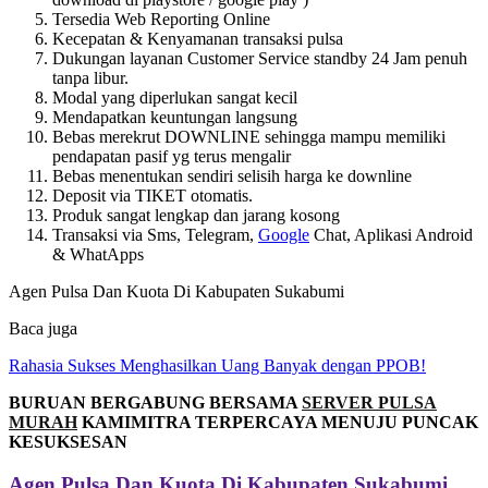
Tersedia Web Reporting Online
Kecepatan & Kenyamanan transaksi pulsa
Dukungan layanan Customer Service standby 24 Jam penuh
tanpa libur.
Modal yang diperlukan sangat kecil
Mendapatkan keuntungan langsung
Bebas merekrut DOWNLINE sehingga mampu memiliki
pendapatan pasif yg terus mengalir
Bebas menentukan sendiri selisih harga ke downline
Deposit via TIKET otomatis.
Produk sangat lengkap dan jarang kosong
Transaksi via Sms, Telegram,
Google
Chat, Aplikasi Android
& WhatApps
Agen Pulsa Dan Kuota Di Kabupaten Sukabumi
Baca juga
Rahasia Sukses Menghasilkan Uang Banyak dengan PPOB!
BURUAN BERGABUNG BERSAMA
SERVER PULSA
MURAH
KAMIMITRA TERPERCAYA MENUJU PUNCAK
KESUKSESAN
Agen Pulsa Dan Kuota Di Kabupaten Sukabumi