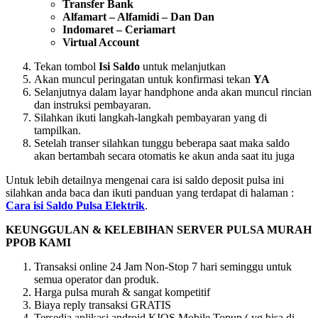
Transfer Bank
Alfamart – Alfamidi – Dan Dan
Indomaret – Ceriamart
Virtual Account
Tekan tombol
Isi Saldo
untuk melanjutkan
Akan muncul peringatan untuk konfirmasi tekan
YA
Selanjutnya dalam layar handphone anda akan muncul rincian
dan instruksi pembayaran.
Silahkan ikuti langkah-langkah pembayaran yang di
tampilkan.
Setelah transer silahkan tunggu beberapa saat maka saldo
akan bertambah secara otomatis ke akun anda saat itu juga
Untuk lebih detailnya mengenai cara isi saldo deposit pulsa ini
silahkan anda baca dan ikuti panduan yang terdapat di halaman :
Cara isi Saldo Pulsa Elektrik
.
KEUNGGULAN & KELEBIHAN SERVER PULSA MURAH
PPOB KAMI
Transaksi online 24 Jam Non-Stop 7 hari seminggu untuk
semua operator dan produk.
Harga pulsa murah & sangat kompetitif
Biaya reply transaksi GRATIS
Tersedia aplikasi android KIOS Mobile Topup ( yg bisa di