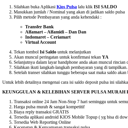
Silahkan buka Aplikasi
Kios Pulsa
lalu klik
ISI SALDO
Masukkan jumlah / Nominal yang akan di jadikan saldo pulsa
Pilih metode Pembayaran yang anda kehendaki :
Transfer Bank
Alfamart – Alfamidi – Dan Dan
Indomaret – Ceriamart
Virtual Account
Tekan tombol
Isi Saldo
untuk melanjutkan
Akan muncul peringatan untuk konfirmasi tekan
YA
Selanjutnya dalam layar handphone anda akan muncul rincian d
Silahkan ikuti langkah-langkah pembayaran yang di tampilkan.
Setelah transer silahkan tunggu beberapa saat maka saldo akan 
Untuk lebih detailnya mengenai cara isi saldo deposit pulsa ini silah
KEUNGGULAN & KELEBIHAN SERVER PULSA MURAH 
Transaksi online 24 Jam Non-Stop 7 hari seminggu untuk semu
Harga pulsa murah & sangat kompetitif
Biaya reply transaksi GRATIS
Tersedia aplikasi android KIOS Mobile Topup ( yg bisa di downl
Tersedia Web Reporting Online
Kecepatan & Kenyamanan transaksi pulsa