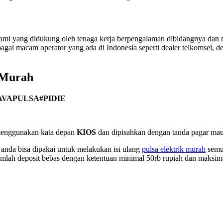
ami yang didukung oleh tenaga kerja berpengalaman dibidangnya dan m
gai macam operator yang ada di Indonesia seperti dealer telkomsel, deale
 Murah
AVAPULSA#PIDIE
n menggunakan kata depan
KIOS
dan dipisahkan dengan tanda pagar maup
nda bisa dipakai untuk melakukan isi ulang
pulsa elektrik murah
semua
umlah deposit bebas dengan ketentuan minimal 50rb rupiah dan maksimal