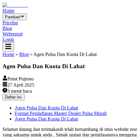
Home
Panduan
Pricelist
Blog
Webreport
Login
Home
»
Blog
»
Agen Pulsa Dan Kuota Di Lahat
Agen Pulsa Dan Kuota Di Lahat
Putut Pujiono
27 April 2025
3
menit baca
Daftar Isi
-
Agen Pulsa Dan Kuota Di Lahat
Format Pendaftaran Master Dealer Pulsa Murah
Agen Pulsa Dan Kuota Di Lahat
Selamat datang dan terimakasih telah bersambang di situs website re
yang saksama untuk anda , Simak uraian dan penjelasannya mengena