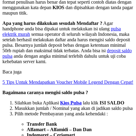
format penulisan harus benar dan tepat seperti contoh diatas dengan
menggunakan kata depan
KIOS
dan dipisahkan dengan tanda pagar
maupun titik.
Apa yang harus dilakukan sesudah Mendaftar ?
Agar
handphone anda bisa dipakai untuk melakukan isi ulang
pulsa
elektrik murah
semua operator di seluruh wilayah Indonesia, maka
setelah berhasil melakukan daftar anda harus mengisi saldo deposit
pulsa. Besarnya jumlah deposit bebas dengan ketentuan minimal
50rb rupiah dan maksimal tidak terbatas. Anda bisa isi
deposit saldo
pulsa
anda dengan angka minimal terlebih dahulu untuk uji coba
kehebatan server kami.
Baca juga
5 Tips Untuk Mendapatkan Voucher Mobile Legend Dengan Cepat!
Bagaimana caranya mengisi saldo pulsa ?
Silahkan buka Aplikasi
Kios Pulsa
lalu klik
ISI SALDO
Masukkan jumlah / Nominal yang akan di jadikan saldo pulsa
Pilih metode Pembayaran yang anda kehendaki :
Transfer Bank
Alfamart – Alfamidi – Dan Dan
Indomaret – Ceriamart