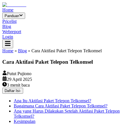
Home
Panduan
Pricelist
Blog
Webreport
Login
Home
»
Blog
»
Cara Aktifasi Paket Telepon Telkomsel
Cara Aktifasi Paket Telepon Telkomsel
Putut Pujiono
29 April 2025
3
menit baca
Daftar Isi
-
Apa Itu Aktifasi Paket Telepon Telkomsel?
Bagaimana Cara Aktifasi Paket Telepon Telkomsel?
Apa yang Harus Dilakukan Setelah Aktifasi Paket Telepon
Telkomsel?
Kesimpulan