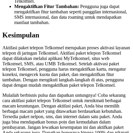
Telkomsel.
Mengaktifkan Fitur Tambahan:
Pengguna juga dapat
mengaktifkan fitur tambahan seperti panggilan internasional,
SMS internasional, dan data roaming untuk mendapatkan
manfaat tambahan.
Kesimpulan
Aktifasi paket telepon Telkomsel merupakan proses aktivasi layanan
telepon di jaringan Telkomsel. Aktifasi paket telepon Telkomsel
dapat dilakukan melalui aplikasi MyTelkomsel, situs web
Telkomsel, SMS, atau UMB Telkomsel. Setelah aktivasi paket
telepon Telkomsel, pengguna harus mengaktifkan kartu, mengatur
koneksi, mengecek kuota dan paket, dan mengaktifkan fitur
tambahan. Dengan mengikuti langkah-langkah di atas, pengguna
dapat dengan mudah mengaktifkan paket telepon Telkomsel.
Mulailah berbisnis pulsa dan dapatkan untungnya! Coba sekarang
cara aktifasi paket telepon Telkomsel untuk menikmati berbagai
macam keuntungan. Dengan aktifasi paket, Anda bisa memilih
berbagai macam paket yang ditawarkan berdasarkan kebutuhan.
Tersedia paket nelpon, sms, dan internet dalam satu paket. Anda
juga bisa mendapatkan bonus poin dan kemudahan dalam
pembayaran. Jangan lewatkan kesempatan ini dan aktifkan paket
Anda sekarang juga. Dapatkan bonusnya hingga 100% dan nikmati