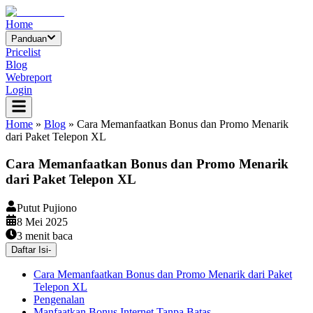
Home
Panduan
Pricelist
Blog
Webreport
Login
Home
»
Blog
»
Cara Memanfaatkan Bonus dan Promo Menarik
dari Paket Telepon XL
Cara Memanfaatkan Bonus dan Promo Menarik
dari Paket Telepon XL
Putut Pujiono
8 Mei 2025
3
menit baca
Daftar Isi
-
Cara Memanfaatkan Bonus dan Promo Menarik dari Paket
Telepon XL
Pengenalan
Manfaatkan Bonus Internet Tanpa Batas