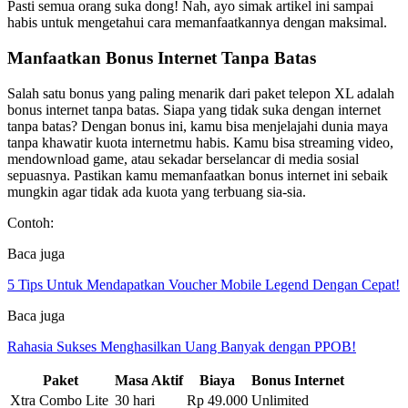
Pasti semua orang suka dong! Nah, ayo simak artikel ini sampai
habis untuk mengetahui cara memanfaatkannya dengan maksimal.
Manfaatkan Bonus Internet Tanpa Batas
Salah satu bonus yang paling menarik dari paket telepon XL adalah
bonus internet tanpa batas. Siapa yang tidak suka dengan internet
tanpa batas? Dengan bonus ini, kamu bisa menjelajahi dunia maya
tanpa khawatir kuota internetmu habis. Kamu bisa streaming video,
mendownload game, atau sekadar berselancar di media sosial
sepuasnya. Pastikan kamu memanfaatkan bonus internet ini sebaik
mungkin agar tidak ada kuota yang terbuang sia-sia.
Contoh:
Baca juga
5 Tips Untuk Mendapatkan Voucher Mobile Legend Dengan Cepat!
Baca juga
Rahasia Sukses Menghasilkan Uang Banyak dengan PPOB!
Paket
Masa Aktif
Biaya
Bonus Internet
Xtra Combo Lite
30 hari
Rp 49.000
Unlimited