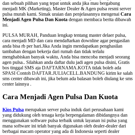
dan sebuah pilihan yang tepat untuk anda jika mau bergabung
menjadi MK (Marketing), Master Dealer & Agen pulsa resmi server
pulsa murah kami. Simak uraian dan penjelasannya mengenai
Cara
Menjadi Agen Pulsa Dan Kuota
dengan membaca berita dibawah
ini.
PULSA MURAH, Panduan lengkap tentang master delaer pulsa,
cara menjadi MD dan cara mendaftarkan downline agar pengasilan
anda bisa rb per hari.Jika Anda ingin mendapatkan penghasilan
tambahan dengan bekerja dari rumah dan tidak terlalu
menghabiskan banyak waktu, Anda bisa mencoba menjadi seorang
agen pulsa.. Silahkan anda daftar dulu jadi agen pulsa disini, Gratis
bos tinggal SMS aja DAFTARNAMA.KOTA tidak boleh ada
SPASI Contoh DAFTAR.JULIACELL.BANDUNG kirim ke salah
sms center dibawah ini, jika belum ada balasan boleh diulang ke sms
center lainnya .
Cara Menjadi Agen Pulsa Dan Kuota
Kios Pulsa
merupakan server pulsa induk dari perusahaan kami
yang didukung oleh tenaga kerja berpengalaman dibidangnya dan
menggunakan software pulsa terbaik untuk layanan isi pulsa yang
mana software ini telah banyak digunakan oleh dealer-dealer dari
berbagai macam operator yang ada di Indonesia seperti dealer