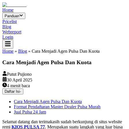
Home
Panduan
Pricelist
Blog
Webreport
Login
Home
»
Blog
»
Cara Menjadi Agen Pulsa Dan Kuota
Cara Menjadi Agen Pulsa Dan Kuota
Putut Pujiono
30 April 2025
4
menit baca
Daftar Isi
-
Cara Menjadi Agen Pulsa Dan Kuota
Format Pendaftaran Master Dealer Pulsa Murah
Jual Pulsa 24 Jam
Selamat datang dan terimakasih sudah berkunjung di situs website
remi
KIOS PULSA 77
. Merupakan suatu langkah yang luar biasa