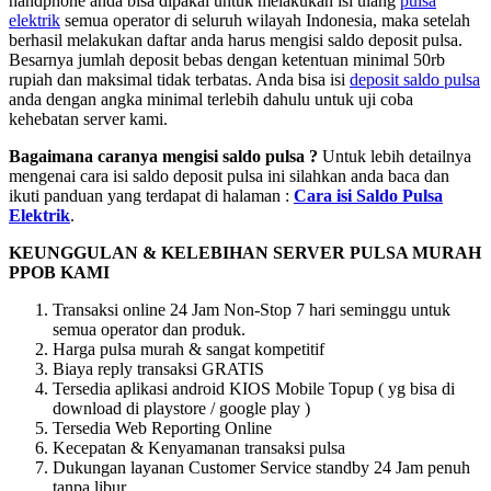
handphone anda bisa dipakai untuk melakukan isi ulang
pulsa
elektrik
semua operator di seluruh wilayah Indonesia, maka setelah
berhasil melakukan daftar anda harus mengisi saldo deposit pulsa.
Besarnya jumlah deposit bebas dengan ketentuan minimal 50rb
rupiah dan maksimal tidak terbatas. Anda bisa isi
deposit saldo pulsa
anda dengan angka minimal terlebih dahulu untuk uji coba
kehebatan server kami.
Bagaimana caranya mengisi saldo pulsa ?
Untuk lebih detailnya
mengenai cara isi saldo deposit pulsa ini silahkan anda baca dan
ikuti panduan yang terdapat di halaman :
Cara isi Saldo Pulsa
Elektrik
.
KEUNGGULAN & KELEBIHAN SERVER PULSA MURAH
PPOB KAMI
Transaksi online 24 Jam Non-Stop 7 hari seminggu untuk
semua operator dan produk.
Harga pulsa murah & sangat kompetitif
Biaya reply transaksi GRATIS
Tersedia aplikasi android KIOS Mobile Topup ( yg bisa di
download di playstore / google play )
Tersedia Web Reporting Online
Kecepatan & Kenyamanan transaksi pulsa
Dukungan layanan Customer Service standby 24 Jam penuh
tanpa libur.