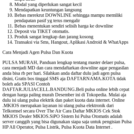
Modal yang diperlukan sangat kecil
Mendapatkan keuntungan langsung
Bebas merekrut DOWNLINE sehingga mampu memiliki
pendapatan pasif yg terus mengalir
Bebas menentukan sendiri selisih harga ke downline
Deposit via TIKET otomatis.
Produk sangat lengkap dan jarang kosong
Transaksi via Sms, Hangout, Aplikasi Android & WhatApps
Cara Menjadi Agen Pulsa Dan Kuota
PULSA MURAH, Panduan lengkap tentang master delaer pulsa,
cara menjadi MD dan cara mendaftarkan downline agar pengasilan
anda bisa rb per hari. Silahkan anda daftar dulu jadi agen pulsa
disini, Gratis bos tinggal SMS aja DAFTARNAMA.KOTA tidak
boleh ada SPASI Contoh
DAFTAR.JULIACELL.BANDUNG.Beli pulsa online lebih cepat
dengan harga paling murah Desember ini di Tokopedia. Mulai aja
dulu isi ulang pulsa elektrik dan paket kuota data internet. Online
.MKIOS merupakan layanan isi ulang pulsa elektronik dari
Telkomsel secara Over The Air Cara Daftar MKIOS Cek Stok
MKIOS Dealer MKIOS.SiPO Sistem Isi Pulsa Otomatis adalah
server canggih yang bisa digunakan siapa saja untuk pengisian Pulsa
HP All Operator, Pulsa Listrik, Pulsa Kuota Data Internet .