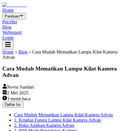
Home
Panduan
Pricelist
Blog
Webreport
Login
Home
»
Blog
»
Cara Mudah Mematikan Lampu Kilat Kamera
Advan
Cara Mudah Mematikan Lampu Kilat Kamera
Advan
Novia Sundari
2 Mei 2025
3
menit baca
Daftar Isi
-
Cara Mudah Mematikan Lampu Kilat Kamera Advan
1. Ketahui Fungsi Lampu Kilat Kamera Advan
2. Buka Aplikasi Kamera Advan
3. Pilih Mode Pengaturan Kamera