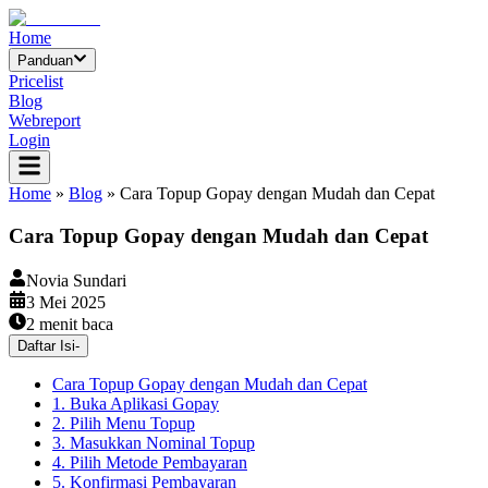
Home
Panduan
Pricelist
Blog
Webreport
Login
Home
»
Blog
»
Cara Topup Gopay dengan Mudah dan Cepat
Cara Topup Gopay dengan Mudah dan Cepat
Novia Sundari
3 Mei 2025
2
menit baca
Daftar Isi
-
Cara Topup Gopay dengan Mudah dan Cepat
1. Buka Aplikasi Gopay
2. Pilih Menu Topup
3. Masukkan Nominal Topup
4. Pilih Metode Pembayaran
5. Konfirmasi Pembayaran