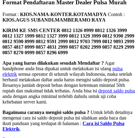
Format Pendaftaran Master Dealer Pulsa Murah
Format :
KIOS.NAMA-KONTER.KOTAMADYA
Contoh :
KIOS.AGUS SUBANDI.MAMBERAMO RAYA
KIRIM KE SMS CENTER
0812 1326 0999 0812 1326 3999
0812 1327 1999 0812 1327 3999 0812 1329 3999 0812 9390 2999
0812 9590 8999 0812 9591 2999 0812 9703 7999 0812 9893 2999
0857 4817 0999 0857 4831 2999 0857 8202 2999 0857 8229 2999
0857 8270 0999 0857 8296 6999
Apa yang harus dilakukan sesudah Mendaftar ?
Agar
handphone anda bisa dipakai untuk melakukan isi ulang
pulsa
elektrik
semua operator di seluruh wilayah Indonesia, maka setelah
berhasil melakukan daftar anda harus mengisi saldo deposit pulsa.
Besarnya jumlah deposit bebas dengan ketentuan minimal 50rb
rupiah dan maksimal tidak terbatas. Anda bisa isi
deposit saldo pulsa
anda dengan angka minimal terlebih dahulu untuk uji coba
kehebatan server kami.
Bagaimana caranya mengisi saldo pulsa ?
Untuk lebih detailnya
mengenai cara isi saldo deposit pulsa ini silahkan anda baca dan
ikuti panduan yang terdapat di halaman :
Cara isi Saldo Pulsa
Elektrik
.