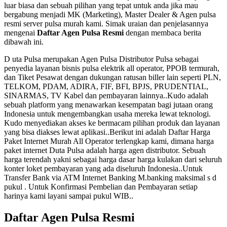
luar biasa dan sebuah pilihan yang tepat untuk anda jika mau
bergabung menjadi MK (Marketing), Master Dealer & Agen pulsa
resmi server pulsa murah kami. Simak uraian dan penjelasannya
mengenai
Daftar Agen Pulsa Resmi
dengan membaca berita
dibawah ini.
D uta Pulsa merupakan Agen Pulsa Distributor Pulsa sebagai
penyedia layanan bisnis pulsa elektrik all operator, PPOB termurah,
dan Tiket Pesawat dengan dukungan ratusan biller lain seperti PLN,
TELKOM, PDAM, ADIRA, FIF, BFI, BPJS, PRUDENTIAL,
SINARMAS, TV Kabel dan pembayaran lainnya..Kudo adalah
sebuah platform yang menawarkan kesempatan bagi jutaan orang
Indonesia untuk mengembangkan usaha mereka lewat teknologi.
Kudo menyediakan akses ke bermacam pilihan produk dan layanan
yang bisa diakses lewat aplikasi..Berikut ini adalah Daftar Harga
Paket Internet Murah All Operator terlengkap kami, dimana harga
paket internet Duta Pulsa adalah harga agen distributor. Sebuah
harga terendah yakni sebagai harga dasar harga kulakan dari seluruh
konter loket pembayaran yang ada diseluruh Indonesia..Untuk
Transfer Bank via ATM Internet Banking M.banking maksimal s d
pukul . Untuk Konfirmasi Pembelian dan Pembayaran setiap
harinya kami layani sampai pukul WIB..
Daftar Agen Pulsa Resmi