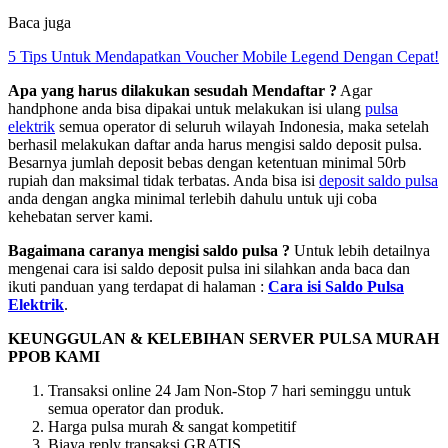
Baca juga
5 Tips Untuk Mendapatkan Voucher Mobile Legend Dengan Cepat!
Apa yang harus dilakukan sesudah Mendaftar ?
Agar
handphone anda bisa dipakai untuk melakukan isi ulang
pulsa
elektrik
semua operator di seluruh wilayah Indonesia, maka setelah
berhasil melakukan daftar anda harus mengisi saldo deposit pulsa.
Besarnya jumlah deposit bebas dengan ketentuan minimal 50rb
rupiah dan maksimal tidak terbatas. Anda bisa isi
deposit saldo pulsa
anda dengan angka minimal terlebih dahulu untuk uji coba
kehebatan server kami.
Bagaimana caranya mengisi saldo pulsa ?
Untuk lebih detailnya
mengenai cara isi saldo deposit pulsa ini silahkan anda baca dan
ikuti panduan yang terdapat di halaman :
Cara isi Saldo Pulsa
Elektrik
.
KEUNGGULAN & KELEBIHAN SERVER PULSA MURAH
PPOB KAMI
Transaksi online 24 Jam Non-Stop 7 hari seminggu untuk
semua operator dan produk.
Harga pulsa murah & sangat kompetitif
Biaya reply transaksi GRATIS