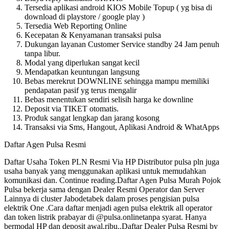
Tersedia aplikasi android KIOS Mobile Topup ( yg bisa di
download di playstore / google play )
Tersedia Web Reporting Online
Kecepatan & Kenyamanan transaksi pulsa
Dukungan layanan Customer Service standby 24 Jam penuh
tanpa libur.
Modal yang diperlukan sangat kecil
Mendapatkan keuntungan langsung
Bebas merekrut DOWNLINE sehingga mampu memiliki
pendapatan pasif yg terus mengalir
Bebas menentukan sendiri selisih harga ke downline
Deposit via TIKET otomatis.
Produk sangat lengkap dan jarang kosong
Transaksi via Sms, Hangout, Aplikasi Android & WhatApps
Daftar Agen Pulsa Resmi
Daftar Usaha Token PLN Resmi Via HP Distributor pulsa pln juga
usaha banyak yang menggunakan aplikasi untuk memudahkan
komunikasi dan. Continue reading.Daftar Agen Pulsa Murah Pojok
Pulsa bekerja sama dengan Dealer Resmi Operator dan Server
Lainnya di cluster Jabodetabek dalam proses pengisian pulsa
elektrik One .Cara daftar menjadi agen pulsa elektrik all operator
dan token listrik prabayar di @pulsa.onlinetanpa syarat. Hanya
bermodal HP dan deposit awal.ribu..Daftar Dealer Pulsa Resmi by