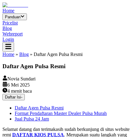
Home
Panduan
Pricelist
Blog
Webreport
Login
Home
»
Blog
»
Daftar Agen Pulsa Resmi
Daftar Agen Pulsa Resmi
Novia Sundari
6 Mei 2025
4
menit baca
Daftar Isi
-
Daftar Agen Pulsa Resmi
Format Pendaftaran Master Dealer Pulsa Murah
Jual Pulsa 24 Jam
Selamat datang dan terimakasih sudah berkunjung di situs website
remi
DAFTAR KIOS PULSA
. Merupakan suatu langkah yang