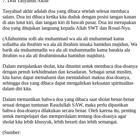
7. Doa Tasyahud Akhir
Tasyahud akhir adalah doa yang dibaca setelah selesai membaca
salam. Doa ini dibaca ketika kita duduk dengan posisi tangan kanan
di atas lutut kiri, dan tangan kiri di bawah pusar. Doa ini merupakan
doa yang ditujukan langsung kepada Allah SWT dan Rosul-Nya.
(Allahumma solli ala muhammad wa ala ali muhammad kama
sollaitha ala ibrahim wa ala ali ibrahim innaka hamidun majidun, Wa
barik ala muhammadin wa ala ali muhammadin kama barakta ala
ibrahim wa ala ali ibrahiminnaka hamidun majidun).
Dalam menjalankan sholat, kita dituntut untuk membaca doa-doanya
dengan penuh kekhidmatan dan kesadaran. Sebagai umat muslim,
kita harus dapat memahami dan mentadaburi makna doa-doanya,
sehingga doa yang dibaca dapat mengalirkan kekuatan spiritualitas
dalam diri kita.
Dalam memastikan bahwa doa yang dibaca saat sholat benar-benar
sesuai dengan tuntunan Rasulullah SAW, maka perlu dipastikan
bahwa doa-doanya dilakukan secara benar. Oleh karena itu, penting
untuk mempelajari dan memperdalam tentang doa-doanya agar
sholat kita lebih khusyuk, lebih berarti dan lebih semangat.
(Sumber: