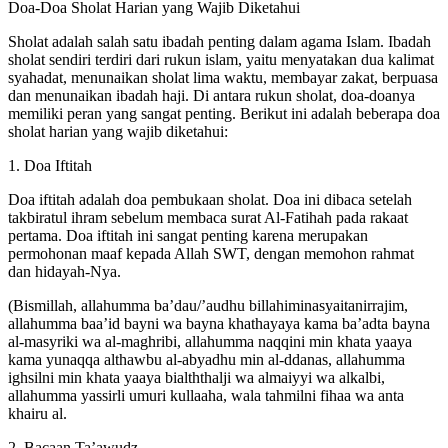
Doa-Doa Sholat Harian yang Wajib Diketahui
Sholat adalah salah satu ibadah penting dalam agama Islam. Ibadah
sholat sendiri terdiri dari rukun islam, yaitu menyatakan dua kalimat
syahadat, menunaikan sholat lima waktu, membayar zakat, berpuasa
dan menunaikan ibadah haji. Di antara rukun sholat, doa-doanya
memiliki peran yang sangat penting. Berikut ini adalah beberapa doa
sholat harian yang wajib diketahui:
1. Doa Iftitah
Doa iftitah adalah doa pembukaan sholat. Doa ini dibaca setelah
takbiratul ihram sebelum membaca surat Al-Fatihah pada rakaat
pertama. Doa iftitah ini sangat penting karena merupakan
permohonan maaf kepada Allah SWT, dengan memohon rahmat
dan hidayah-Nya.
(Bismillah, allahumma ba’dau/’audhu billahiminasyaitanirrajim,
allahumma baa’id bayni wa bayna khathayaya kama ba’adta bayna
al-masyriki wa al-maghribi, allahumma naqqini min khata yaaya
kama yunaqqa althawbu al-abyadhu min al-ddanas, allahumma
ighsilni min khata yaaya bialththalji wa almaiyyi wa alkalbi,
allahumma yassirli umuri kullaaha, wala tahmilni fihaa wa anta
khairu al.
2. Bacaan Ta’awudz