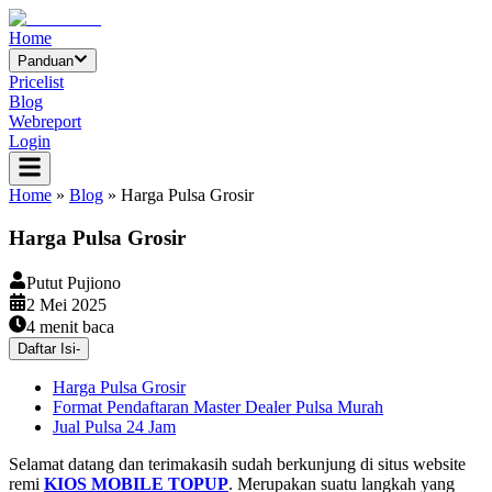
Home
Panduan
Pricelist
Blog
Webreport
Login
Home
»
Blog
»
Harga Pulsa Grosir
Harga Pulsa Grosir
Putut Pujiono
2 Mei 2025
4
menit baca
Daftar Isi
-
Harga Pulsa Grosir
Format Pendaftaran Master Dealer Pulsa Murah
Jual Pulsa 24 Jam
Selamat datang dan terimakasih sudah berkunjung di situs website
remi
KIOS MOBILE TOPUP
. Merupakan suatu langkah yang