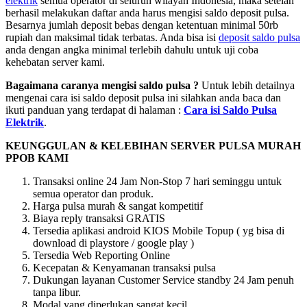
elektrik
semua operator di seluruh wilayah Indonesia, maka setelah
berhasil melakukan daftar anda harus mengisi saldo deposit pulsa.
Besarnya jumlah deposit bebas dengan ketentuan minimal 50rb
rupiah dan maksimal tidak terbatas. Anda bisa isi
deposit saldo pulsa
anda dengan angka minimal terlebih dahulu untuk uji coba
kehebatan server kami.
Bagaimana caranya mengisi saldo pulsa ?
Untuk lebih detailnya
mengenai cara isi saldo deposit pulsa ini silahkan anda baca dan
ikuti panduan yang terdapat di halaman :
Cara isi Saldo Pulsa
Elektrik
.
KEUNGGULAN & KELEBIHAN SERVER PULSA MURAH
PPOB KAMI
Transaksi online 24 Jam Non-Stop 7 hari seminggu untuk
semua operator dan produk.
Harga pulsa murah & sangat kompetitif
Biaya reply transaksi GRATIS
Tersedia aplikasi android KIOS Mobile Topup ( yg bisa di
download di playstore / google play )
Tersedia Web Reporting Online
Kecepatan & Kenyamanan transaksi pulsa
Dukungan layanan Customer Service standby 24 Jam penuh
tanpa libur.
Modal yang diperlukan sangat kecil