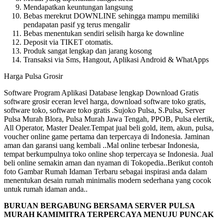
Mendapatkan keuntungan langsung
Bebas merekrut DOWNLINE sehingga mampu memiliki
pendapatan pasif yg terus mengalir
Bebas menentukan sendiri selisih harga ke downline
Deposit via TIKET otomatis.
Produk sangat lengkap dan jarang kosong
Transaksi via Sms, Hangout, Aplikasi Android & WhatApps
Harga Pulsa Grosir
Software Program Aplikasi Database lengkap Download Gratis
software grosir eceran level harga, download software toko gratis,
software toko, software toko gratis .Sujoko Pulsa, S.Pulsa, Server
Pulsa Murah Blora, Pulsa Murah Jawa Tengah, PPOB, Pulsa elertik,
All Operator, Master Dealer.Tempat jual beli gold, item, akun, pulsa,
voucher online game pertama dan terpercaya di Indonesia. Jaminan
aman dan garansi uang kembali ..Mal online terbesar Indonesia,
tempat berkumpulnya toko online shop terpercaya se Indonesia. Jual
beli online semakin aman dan nyaman di Tokopedia..Berikut contoh
foto Gambar Rumah Idaman Terbaru sebagai inspirasi anda dalam
menentukan desain rumah minimalis modern sederhana yang cocok
untuk rumah idaman anda..
BURUAN BERGABUNG BERSAMA SERVER PULSA
MURAH KAMIMITRA TERPERCAYA MENUJU PUNCAK