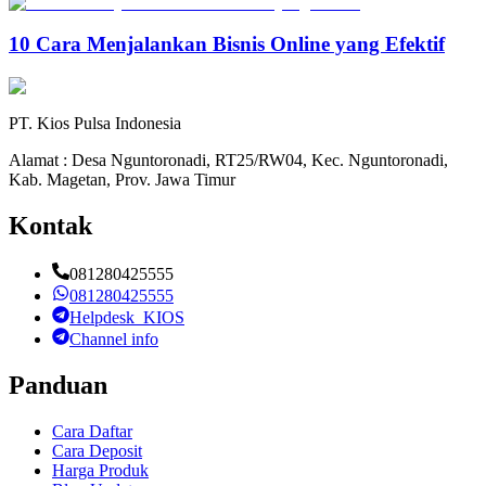
10 Cara Menjalankan Bisnis Online yang Efektif
PT. Kios Pulsa Indonesia
Alamat : Desa Nguntoronadi, RT25/RW04, Kec. Nguntoronadi,
Kab. Magetan, Prov. Jawa Timur
Kontak
081280425555
081280425555
Helpdesk_KIOS
Channel info
Panduan
Cara Daftar
Cara Deposit
Harga Produk