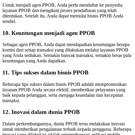
Untuk menjadi agen PPOB, Anda perlu mendaftar ke penyedia
layanan PPOB dan mengikuti proses pendaftaran yang telah
ditentukan. Setelah itu, Anda dapat memulai bisnis PPOB Anda
sendiri.
10. Keuntungan menjadi agen PPOB
Sebagai agen PPOB, Anda dapat mendapatkan keuntungan berupa
komisi dari setiap transaksi yang dilakukan melalui layanan PPOB
yang Anda sediakan. Semakin banyak transaksi, semakin besar pula
keuntungan yang Anda dapatkan.
11. Tips sukses dalam bisnis PPOB
Beberapa tips sukses dalam bisnis PPOB adalah mempromosikan
layanan PPOB Anda secara efektif, memberikan pelayanan yang
baik kepada pelanggan, serta menjaga keandalan dan kecepatan
transaksi.
12. Inovasi dalam dunia PPOB
Dalam perkembangannya, dunia PPOB terus melakukan inovasi
untuk memberikan pengalaman terbaik kepada pengguna. Beberapa
inovasi yang dilakukan adalah pengembangan aplikasi mobile,