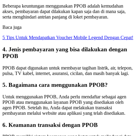
Beberapa keuntungan menggunakan PPOB adalah kemudahan
akses, pembayaran dapat dilakukan kapan saja dan di mana saja,
serta menghindari antrian panjang di loket pembayaran.
Baca juga
5 Tips Untuk Mendapatkan Voucher Mobile Legend Dengan Cepat!
4. Jenis pembayaran yang bisa dilakukan dengan
PPOB
PPOB dapat digunakan untuk membayar tagihan listrik, air, telepon,
pulsa, TV kabel, internet, asuransi, cicilan, dan masih banyak lagi.
5. Bagaimana cara menggunakan PPOB?
Untuk menggunakan PPOB, Anda perlu mendaftar sebagai agen
PPOB atau menggunakan layanan PPOB yang disediakan oleh
agen PPOB. Setelah itu, Anda dapat melakukan transaksi
pembayaran melalui website atau aplikasi yang telah disediakan.
6. Keamanan transaksi dengan PPOB