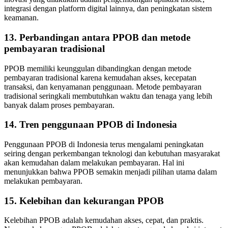
integrasi dengan platform digital lainnya, dan peningkatan sistem
keamanan.
13. Perbandingan antara PPOB dan metode
pembayaran tradisional
PPOB memiliki keunggulan dibandingkan dengan metode
pembayaran tradisional karena kemudahan akses, kecepatan
transaksi, dan kenyamanan penggunaan. Metode pembayaran
tradisional seringkali membutuhkan waktu dan tenaga yang lebih
banyak dalam proses pembayaran.
14. Tren penggunaan PPOB di Indonesia
Penggunaan PPOB di Indonesia terus mengalami peningkatan
seiring dengan perkembangan teknologi dan kebutuhan masyarakat
akan kemudahan dalam melakukan pembayaran. Hal ini
menunjukkan bahwa PPOB semakin menjadi pilihan utama dalam
melakukan pembayaran.
15. Kelebihan dan kekurangan PPOB
Kelebihan PPOB adalah kemudahan akses, cepat, dan praktis.