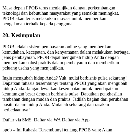
Masa depan PPOB terus menjanjikan dengan perkembangan
teknologi dan kebutuhan masyarakat yang semakin meningkat.
PPOB akan terus melakukan inovasi untuk memberikan
pengalaman terbaik kepada pengguna.
20. Kesimpulan
PPOB adalah sistem pembayaran online yang memberikan
kemudahan, kecepatan, dan kenyamanan dalam melakukan berbagai
jenis pembayaran. PPOB dapat mengubah hidup Anda dengan
memberikan solusi praktis dalam pembayaran dan memberikan
peluang usaha yang menjanjikan.
Ingin mengubah hidup Anda? Yuk, mulai berbisnis pulsa sekarang!
Dapatkan rahasia tersembunyi tentang PPOB yang akan mengubah
hidup Anda. Jangan lewatkan kesempatan untuk mendapatkan
keuntungan besar dengan berbisnis pulsa. Dapatkan penghasilan
tambahan dengan mudah dan praktis. Jadilah bagian dari perubahan
positif dalam hidup Anda. Mulailah sekarang dan rasakan
perbedaannya!
Daftar via SMS Daftar via WA Daftar via App
ppob – Ini Rahasia Tersembunyi tentang PPOB yang Akan