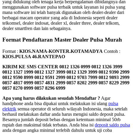
yang didukung oleh tenaga kerja berpengalaman dibidangnya dan
menggunakan software pulsa terbaik untuk layanan isi pulsa yang
mana software ini telah banyak digunakan oleh dealer-dealer dari
berbagai macam operator yang ada di Indonesia seperti dealer
telkomsel, dealer indosat, dealer xl, dealer three, dealer telkom,
dealer smartfren dan lain sebagainya.
Format Pendaftaran Master Dealer Pulsa Murah
Format :
KIOS.NAMA-KONTER.KOTAMADYA
Contoh :
KIOS.PULSA 46.RANTEPAO
KIRIM KE SMS CENTER
0812 1326 0999 0812 1326 3999
0812 1327 1999 0812 1327 3999 0812 1329 3999 0812 9390 2999
0812 9590 8999 0812 9591 2999 0812 9703 7999 0812 9893 2999
0857 4817 0999 0857 4831 2999 0857 8202 2999 0857 8229 2999
0857 8270 0999 0857 8296 6999
Apa yang harus dilakukan sesudah Mendaftar ?
Agar
handphone anda bisa dipakai untuk melakukan isi ulang
pulsa
elektrik
semua operator di seluruh wilayah Indonesia, maka setelah
berhasil melakukan daftar anda harus mengisi saldo deposit pulsa.
Besarnya jumlah deposit bebas dengan ketentuan minimal 50rb
rupiah dan maksimal tidak terbatas. Anda bisa isi
deposit saldo pulsa
anda dengan angka minimal terlebih dahulu untuk uji coba