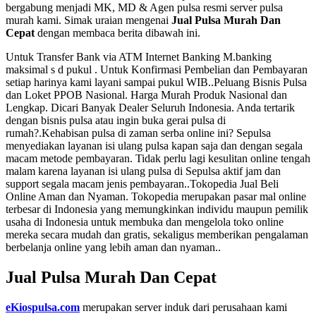
bergabung menjadi MK, MD & Agen pulsa resmi server pulsa
murah kami. Simak uraian mengenai
Jual Pulsa Murah Dan
Cepat
dengan membaca berita dibawah ini.
Untuk Transfer Bank via ATM Internet Banking M.banking
maksimal s d pukul . Untuk Konfirmasi Pembelian dan Pembayaran
setiap harinya kami layani sampai pukul WIB..Peluang Bisnis Pulsa
dan Loket PPOB Nasional. Harga Murah Produk Nasional dan
Lengkap. Dicari Banyak Dealer Seluruh Indonesia. Anda tertarik
dengan bisnis pulsa atau ingin buka gerai pulsa di
rumah?.Kehabisan pulsa di zaman serba online ini? Sepulsa
menyediakan layanan isi ulang pulsa kapan saja dan dengan segala
macam metode pembayaran. Tidak perlu lagi kesulitan online tengah
malam karena layanan isi ulang pulsa di Sepulsa aktif jam dan
support segala macam jenis pembayaran..Tokopedia Jual Beli
Online Aman dan Nyaman. Tokopedia merupakan pasar mal online
terbesar di Indonesia yang memungkinkan individu maupun pemilik
usaha di Indonesia untuk membuka dan mengelola toko online
mereka secara mudah dan gratis, sekaligus memberikan pengalaman
berbelanja online yang lebih aman dan nyaman..
Jual Pulsa Murah Dan Cepat
eKiospulsa.com
merupakan server induk dari perusahaan kami