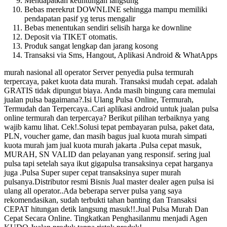
Mendapatkan keuntungan langsung
Bebas merekrut DOWNLINE sehingga mampu memiliki
pendapatan pasif yg terus mengalir
Bebas menentukan sendiri selisih harga ke downline
Deposit via TIKET otomatis.
Produk sangat lengkap dan jarang kosong
Transaksi via Sms, Hangout, Aplikasi Android & WhatApps
murah nasional all operator Server penyedia pulsa termurah
terpercaya, paket kuota data murah. Transaksi mudah cepat. adalah
GRATIS tidak dipungut biaya. Anda masih bingung cara memulai
jualan pulsa bagaimana?.Isi Ulang Pulsa Online, Termurah,
Termudah dan Terpercaya..Cari aplikasi android untuk jualan pulsa
online termurah dan terpercaya? Berikut pilihan terbaiknya yang
wajib kamu lihat. Cek!.Solusi tepat pembayaran pulsa, paket data,
PLN, voucher game, dan masih bagus jual kuota murah simpati
kuota murah jam jual kuota murah jakarta .Pulsa cepat masuk,
MURAH, SN VALID dan pelayanan yang responsif. sering jual
pulsa tapi setelah saya ikut gigapulsa transaksinya cepat harganya
juga .Pulsa Super super cepat transaksinya super murah
pulsanya.Distributor resmi Bisnis Jual master dealer agen pulsa isi
ulang all operator..Ada beberapa server pulsa yang saya
rekomendasikan, sudah terbukti tahan banting dan Transaksi
CEPAT hitungan detik langsung masuk!!.Jual Pulsa Murah Dan
Cepat Secara Online. Tingkatkan Penghasilanmu menjadi Agen