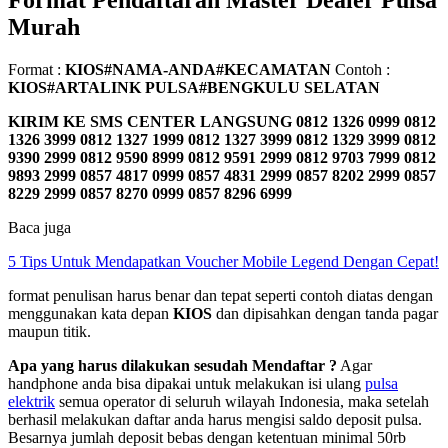
Format Pendaftaran Master Dealer Pulsa
Murah
Format :
KIOS#NAMA-ANDA#KECAMATAN
Contoh :
KIOS#ARTALINK PULSA#BENGKULU SELATAN
KIRIM KE SMS CENTER LANGSUNG
0812 1326 0999 0812
1326 3999 0812 1327 1999 0812 1327 3999 0812 1329 3999 0812
9390 2999 0812 9590 8999 0812 9591 2999 0812 9703 7999 0812
9893 2999 0857 4817 0999 0857 4831 2999 0857 8202 2999 0857
8229 2999 0857 8270 0999 0857 8296 6999
Baca juga
5 Tips Untuk Mendapatkan Voucher Mobile Legend Dengan Cepat!
format penulisan harus benar dan tepat seperti contoh diatas dengan
menggunakan kata depan
KIOS
dan dipisahkan dengan tanda pagar
maupun titik.
Apa yang harus dilakukan sesudah Mendaftar ?
Agar
handphone anda bisa dipakai untuk melakukan isi ulang
pulsa
elektrik
semua operator di seluruh wilayah Indonesia, maka setelah
berhasil melakukan daftar anda harus mengisi saldo deposit pulsa.
Besarnya jumlah deposit bebas dengan ketentuan minimal 50rb