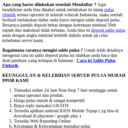
Apa yang harus dilakukan sesudah Mendaftar ?
Agar
handphone anda bisa dipakai untuk melakukan isi ulang
pulsa
elektrik
semua operator di seluruh wilayah Indonesia, maka setelah
berhasil melakukan daftar anda harus mengisi saldo deposit pulsa.
Besarnya jumlah deposit bebas dengan ketentuan minimal 50rb
rupiah dan maksimal tidak terbatas. Anda bisa isi
deposit saldo pulsa
anda dengan angka minimal terlebih dahulu untuk uji coba
kehebatan server kami.
Bagaimana caranya mengisi saldo pulsa ?
Untuk lebih detailnya
mengenai cara isi saldo deposit pulsa ini silahkan anda baca dan
ikuti panduan yang terdapat di halaman :
Cara isi Saldo Pulsa
Elektrik
.
KEUNGGULAN & KELEBIHAN SERVER PULSA MURAH
PPOB KAMI
Transaksi online 24 Jam Non-Stop 7 hari seminggu untuk
semua operator dan produk.
Harga pulsa murah & sangat kompetitif
Biaya reply transaksi GRATIS
Tersedia aplikasi android KIOS Mobile Topup ( yg bisa di
download di playstore / google play )
Tersedia Web Reporting Online
Kecepatan & Kenyamanan transaksi pulsa