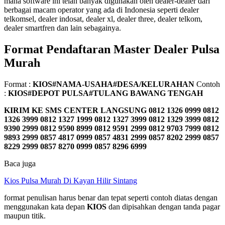
mana software ini telah banyak digunakan oleh dealer-dealer dari
berbagai macam operator yang ada di Indonesia seperti dealer
telkomsel, dealer indosat, dealer xl, dealer three, dealer telkom,
dealer smartfren dan lain sebagainya.
Format Pendaftaran Master Dealer Pulsa
Murah
Format :
KIOS#NAMA-USAHA#DESA/KELURAHAN
Contoh
:
KIOS#DEPOT PULSA#TULANG BAWANG TENGAH
KIRIM KE SMS CENTER LANGSUNG
0812 1326 0999 0812
1326 3999 0812 1327 1999 0812 1327 3999 0812 1329 3999 0812
9390 2999 0812 9590 8999 0812 9591 2999 0812 9703 7999 0812
9893 2999 0857 4817 0999 0857 4831 2999 0857 8202 2999 0857
8229 2999 0857 8270 0999 0857 8296 6999
Baca juga
Kios Pulsa Murah Di Kayan Hilir Sintang
format penulisan harus benar dan tepat seperti contoh diatas dengan
menggunakan kata depan
KIOS
dan dipisahkan dengan tanda pagar
maupun titik.