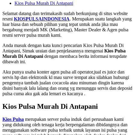
Kios Pulsa Murah Di Antapani
Selamat datang dan terimakasih sudah berkunjung di situs website
resmi
KIOSPULSAINDONESIA
. Merupakan suatu langkah yang
luar biasa dan sebuah pilihan yang tepat untuk anda jika mau
bergabung menjadi MK (Marketing), Master Dealer & Agen pulsa
resmi server pulsa murah kami.
Anda masuk dengan kata kunci pencarian Kios Pulsa Murah Di
Antapani, Simak uraian dan penjelasannya mengenai
Kios Pulsa
Murah Di Antapani
dengan membaca berita informasi terupdate
dibawah ini.
Aku punya usaha konter agen pulsa all operator,jual es juice dan
servis hp dan elektronik kl mau surve tempat aku silahkan hubungi
pengennya tambah jualan cocacola atau minuman dingin karena
disini banyak lalu lalang dan orang yg menunggu servis dan deposid
pulsa cuma aku gak ada lemari es kacanya .
Kios Pulsa Murah Di Antapani
Kios Pulsa
merupakan server pulsa induk dari perusahaan kami
yang didukung oleh tenaga kerja berpengalaman dibidangnya dan
menggunakan software pulsa terbaik untuk layanan isi pulsa yang