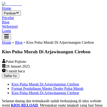
Home
Panduan
Pricelist
Blog
Webreport
Login
Home
»
Blog
»
Kios Pulsa Murah Di Arjawinangun Cirebon
Kios Pulsa Murah Di Arjawinangun Cirebon
Putut Pujiono
28 Januari 2025
3
menit baca
Daftar Isi
-
Kios Pulsa Murah Di Arjawinangun Cirebon
Format Pendaftaran Master Dealer Pulsa Murah
Kios Pulsa Murah Di Arjawinangun Cirebon
Selamat datang dan terimakasih sudah berkunjung di situs website
resmi
KIOS RELOAD
. Merupakan suatu langkah yang luar biasa