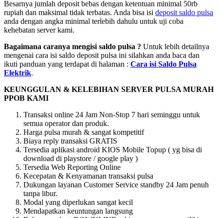
Besarnya jumlah deposit bebas dengan ketentuan minimal 50rb
rupiah dan maksimal tidak terbatas. Anda bisa isi
deposit saldo pulsa
anda dengan angka minimal terlebih dahulu untuk uji coba
kehebatan server kami.
Bagaimana caranya mengisi saldo pulsa ?
Untuk lebih detailnya
mengenai cara isi saldo deposit pulsa ini silahkan anda baca dan
ikuti panduan yang terdapat di halaman :
Cara isi Saldo Pulsa
Elektrik
.
KEUNGGULAN & KELEBIHAN SERVER PULSA MURAH
PPOB KAMI
Transaksi online 24 Jam Non-Stop 7 hari seminggu untuk
semua operator dan produk.
Harga pulsa murah & sangat kompetitif
Biaya reply transaksi GRATIS
Tersedia aplikasi android KIOS Mobile Topup ( yg bisa di
download di playstore / google play )
Tersedia Web Reporting Online
Kecepatan & Kenyamanan transaksi pulsa
Dukungan layanan Customer Service standby 24 Jam penuh
tanpa libur.
Modal yang diperlukan sangat kecil
Mendapatkan keuntungan langsung