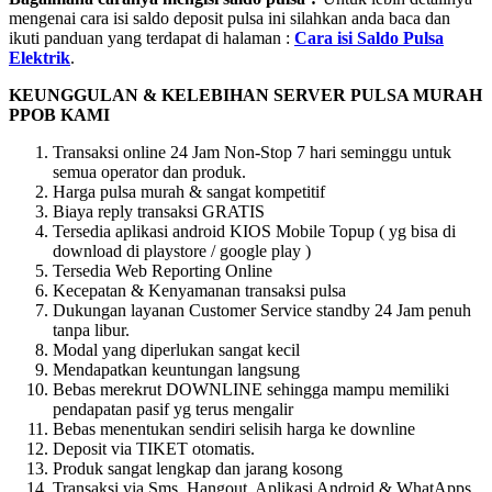
mengenai cara isi saldo deposit pulsa ini silahkan anda baca dan
ikuti panduan yang terdapat di halaman :
Cara isi Saldo Pulsa
Elektrik
.
KEUNGGULAN & KELEBIHAN SERVER PULSA MURAH
PPOB KAMI
Transaksi online 24 Jam Non-Stop 7 hari seminggu untuk
semua operator dan produk.
Harga pulsa murah & sangat kompetitif
Biaya reply transaksi GRATIS
Tersedia aplikasi android KIOS Mobile Topup ( yg bisa di
download di playstore / google play )
Tersedia Web Reporting Online
Kecepatan & Kenyamanan transaksi pulsa
Dukungan layanan Customer Service standby 24 Jam penuh
tanpa libur.
Modal yang diperlukan sangat kecil
Mendapatkan keuntungan langsung
Bebas merekrut DOWNLINE sehingga mampu memiliki
pendapatan pasif yg terus mengalir
Bebas menentukan sendiri selisih harga ke downline
Deposit via TIKET otomatis.
Produk sangat lengkap dan jarang kosong
Transaksi via Sms, Hangout, Aplikasi Android & WhatApps