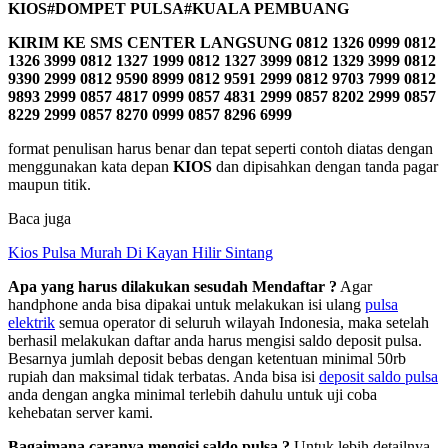
KIOS#DOMPET PULSA#KUALA PEMBUANG
KIRIM KE SMS CENTER LANGSUNG
0812 1326 0999 0812
1326 3999 0812 1327 1999 0812 1327 3999 0812 1329 3999 0812
9390 2999 0812 9590 8999 0812 9591 2999 0812 9703 7999 0812
9893 2999 0857 4817 0999 0857 4831 2999 0857 8202 2999 0857
8229 2999 0857 8270 0999 0857 8296 6999
format penulisan harus benar dan tepat seperti contoh diatas dengan
menggunakan kata depan
KIOS
dan dipisahkan dengan tanda pagar
maupun titik.
Baca juga
Kios Pulsa Murah Di Kayan Hilir Sintang
Apa yang harus dilakukan sesudah Mendaftar ?
Agar
handphone anda bisa dipakai untuk melakukan isi ulang
pulsa
elektrik
semua operator di seluruh wilayah Indonesia, maka setelah
berhasil melakukan daftar anda harus mengisi saldo deposit pulsa.
Besarnya jumlah deposit bebas dengan ketentuan minimal 50rb
rupiah dan maksimal tidak terbatas. Anda bisa isi
deposit saldo pulsa
anda dengan angka minimal terlebih dahulu untuk uji coba
kehebatan server kami.
Bagaimana caranya mengisi saldo pulsa ?
Untuk lebih detailnya