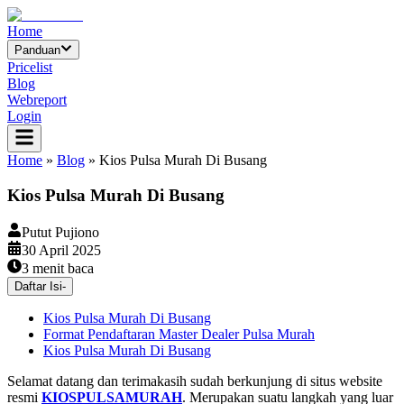
Home
Panduan
Pricelist
Blog
Webreport
Login
Home
»
Blog
»
Kios Pulsa Murah Di Busang
Kios Pulsa Murah Di Busang
Putut Pujiono
30 April 2025
3
menit baca
Daftar Isi
-
Kios Pulsa Murah Di Busang
Format Pendaftaran Master Dealer Pulsa Murah
Kios Pulsa Murah Di Busang
Selamat datang dan terimakasih sudah berkunjung di situs website
resmi
KIOSPULSAMURAH
. Merupakan suatu langkah yang luar