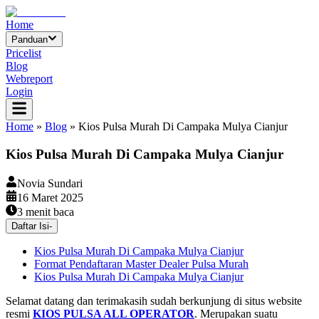
Home
Panduan
Pricelist
Blog
Webreport
Login
Home
»
Blog
»
Kios Pulsa Murah Di Campaka Mulya Cianjur
Kios Pulsa Murah Di Campaka Mulya Cianjur
Novia Sundari
16 Maret 2025
3
menit baca
Daftar Isi
-
Kios Pulsa Murah Di Campaka Mulya Cianjur
Format Pendaftaran Master Dealer Pulsa Murah
Kios Pulsa Murah Di Campaka Mulya Cianjur
Selamat datang dan terimakasih sudah berkunjung di situs website
resmi
KIOS PULSA ALL OPERATOR
. Merupakan suatu