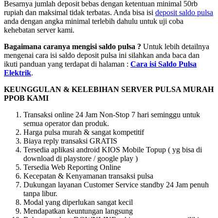
Besarnya jumlah deposit bebas dengan ketentuan minimal 50rb
rupiah dan maksimal tidak terbatas. Anda bisa isi
deposit saldo pulsa
anda dengan angka minimal terlebih dahulu untuk uji coba
kehebatan server kami.
Bagaimana caranya mengisi saldo pulsa ?
Untuk lebih detailnya
mengenai cara isi saldo deposit pulsa ini silahkan anda baca dan
ikuti panduan yang terdapat di halaman :
Cara isi Saldo Pulsa
Elektrik
.
KEUNGGULAN & KELEBIHAN SERVER PULSA MURAH
PPOB KAMI
Transaksi online 24 Jam Non-Stop 7 hari seminggu untuk
semua operator dan produk.
Harga pulsa murah & sangat kompetitif
Biaya reply transaksi GRATIS
Tersedia aplikasi android KIOS Mobile Topup ( yg bisa di
download di playstore / google play )
Tersedia Web Reporting Online
Kecepatan & Kenyamanan transaksi pulsa
Dukungan layanan Customer Service standby 24 Jam penuh
tanpa libur.
Modal yang diperlukan sangat kecil
Mendapatkan keuntungan langsung