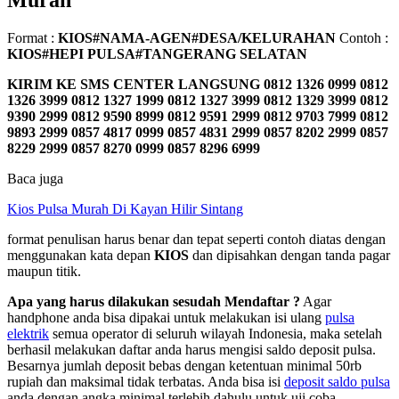
Murah
Format :
KIOS#NAMA-AGEN#DESA/KELURAHAN
Contoh :
KIOS#HEPI PULSA#TANGERANG SELATAN
KIRIM KE SMS CENTER LANGSUNG
0812 1326 0999 0812
1326 3999 0812 1327 1999 0812 1327 3999 0812 1329 3999 0812
9390 2999 0812 9590 8999 0812 9591 2999 0812 9703 7999 0812
9893 2999 0857 4817 0999 0857 4831 2999 0857 8202 2999 0857
8229 2999 0857 8270 0999 0857 8296 6999
Baca juga
Kios Pulsa Murah Di Kayan Hilir Sintang
format penulisan harus benar dan tepat seperti contoh diatas dengan
menggunakan kata depan
KIOS
dan dipisahkan dengan tanda pagar
maupun titik.
Apa yang harus dilakukan sesudah Mendaftar ?
Agar
handphone anda bisa dipakai untuk melakukan isi ulang
pulsa
elektrik
semua operator di seluruh wilayah Indonesia, maka setelah
berhasil melakukan daftar anda harus mengisi saldo deposit pulsa.
Besarnya jumlah deposit bebas dengan ketentuan minimal 50rb
rupiah dan maksimal tidak terbatas. Anda bisa isi
deposit saldo pulsa
anda dengan angka minimal terlebih dahulu untuk uji coba