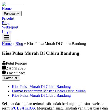
Home
Panduan
Pricelist
Blog
Webreport
Login
Home
»
Blog
»
Kios Pulsa Murah Di Cibiru Bandung
Kios Pulsa Murah Di Cibiru Bandung
Putut Pujiono
2 April 2025
3
menit baca
Daftar Isi
-
Kios Pulsa Murah Di Cibiru Bandung
Format Pendaftaran Master Dealer Pulsa Murah
Kios Pulsa Murah Di Cibiru Bandung
Selamat datang dan terimakasih sudah berkunjung di situs website
resmi
PULSA KIOS
. Merupakan suatu langkah yang luar biasa dan