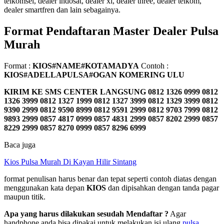
telkomsel, dealer indosat, dealer xl, dealer three, dealer telkom,
dealer smartfren dan lain sebagainya.
Format Pendaftaran Master Dealer Pulsa
Murah
Format :
KIOS#NAME#KOTAMADYA
Contoh :
KIOS#ADELLAPULSA#OGAN KOMERING ULU
KIRIM KE SMS CENTER LANGSUNG
0812 1326 0999 0812
1326 3999 0812 1327 1999 0812 1327 3999 0812 1329 3999 0812
9390 2999 0812 9590 8999 0812 9591 2999 0812 9703 7999 0812
9893 2999 0857 4817 0999 0857 4831 2999 0857 8202 2999 0857
8229 2999 0857 8270 0999 0857 8296 6999
Baca juga
Kios Pulsa Murah Di Kayan Hilir Sintang
format penulisan harus benar dan tepat seperti contoh diatas dengan
menggunakan kata depan
KIOS
dan dipisahkan dengan tanda pagar
maupun titik.
Apa yang harus dilakukan sesudah Mendaftar ?
Agar
handphone anda bisa dipakai untuk melakukan isi ulang
pulsa