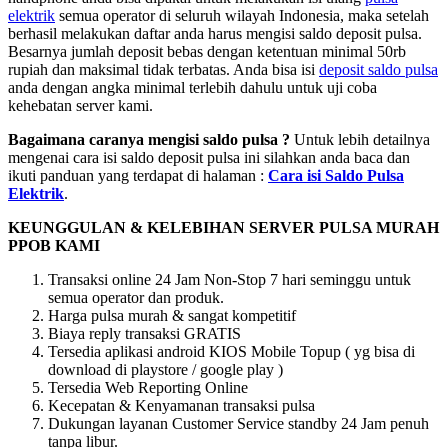
elektrik
semua operator di seluruh wilayah Indonesia, maka setelah
berhasil melakukan daftar anda harus mengisi saldo deposit pulsa.
Besarnya jumlah deposit bebas dengan ketentuan minimal 50rb
rupiah dan maksimal tidak terbatas. Anda bisa isi
deposit saldo pulsa
anda dengan angka minimal terlebih dahulu untuk uji coba
kehebatan server kami.
Bagaimana caranya mengisi saldo pulsa ?
Untuk lebih detailnya
mengenai cara isi saldo deposit pulsa ini silahkan anda baca dan
ikuti panduan yang terdapat di halaman :
Cara isi Saldo Pulsa
Elektrik
.
KEUNGGULAN & KELEBIHAN SERVER PULSA MURAH
PPOB KAMI
Transaksi online 24 Jam Non-Stop 7 hari seminggu untuk
semua operator dan produk.
Harga pulsa murah & sangat kompetitif
Biaya reply transaksi GRATIS
Tersedia aplikasi android KIOS Mobile Topup ( yg bisa di
download di playstore / google play )
Tersedia Web Reporting Online
Kecepatan & Kenyamanan transaksi pulsa
Dukungan layanan Customer Service standby 24 Jam penuh
tanpa libur.