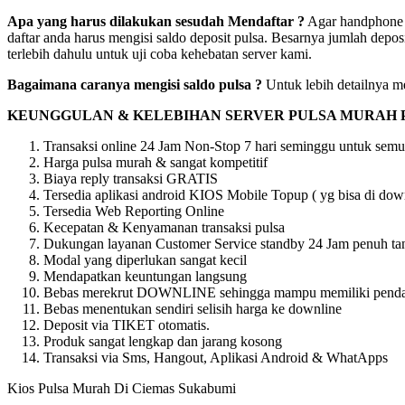
Apa yang harus dilakukan sesudah Mendaftar ?
Agar handphone a
daftar anda harus mengisi saldo deposit pulsa. Besarnya jumlah depos
terlebih dahulu untuk uji coba kehebatan server kami.
Bagaimana caranya mengisi saldo pulsa ?
Untuk lebih detailnya me
KEUNGGULAN & KELEBIHAN SERVER PULSA MURAH 
Transaksi online 24 Jam Non-Stop 7 hari seminggu untuk semu
Harga pulsa murah & sangat kompetitif
Biaya reply transaksi GRATIS
Tersedia aplikasi android KIOS Mobile Topup ( yg bisa di downl
Tersedia Web Reporting Online
Kecepatan & Kenyamanan transaksi pulsa
Dukungan layanan Customer Service standby 24 Jam penuh tan
Modal yang diperlukan sangat kecil
Mendapatkan keuntungan langsung
Bebas merekrut DOWNLINE sehingga mampu memiliki pendapat
Bebas menentukan sendiri selisih harga ke downline
Deposit via TIKET otomatis.
Produk sangat lengkap dan jarang kosong
Transaksi via Sms, Hangout, Aplikasi Android & WhatApps
Kios Pulsa Murah Di Ciemas Sukabumi