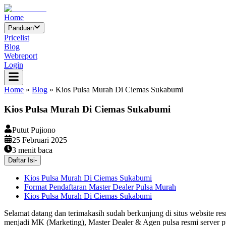
Home
Panduan
Pricelist
Blog
Webreport
Login
Home
»
Blog
»
Kios Pulsa Murah Di Ciemas Sukabumi
Kios Pulsa Murah Di Ciemas Sukabumi
Putut Pujiono
25 Februari 2025
3
menit baca
Daftar Isi
-
Kios Pulsa Murah Di Ciemas Sukabumi
Format Pendaftaran Master Dealer Pulsa Murah
Kios Pulsa Murah Di Ciemas Sukabumi
Selamat datang dan terimakasih sudah berkunjung di situs website re
menjadi MK (Marketing), Master Dealer & Agen pulsa resmi server p