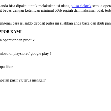
nda bisa dipakai untuk melakukan isi ulang
pulsa elektrik
semua operat
it bebas dengan ketentuan minimal 50rb rupiah dan maksimal tidak terb
ngenai cara isi saldo deposit pulsa ini silahkan anda baca dan ikuti pa
PPOB KAMI
a operator dan produk.
oad di playstore / google play )
pa libur.
an pasif yg terus mengalir