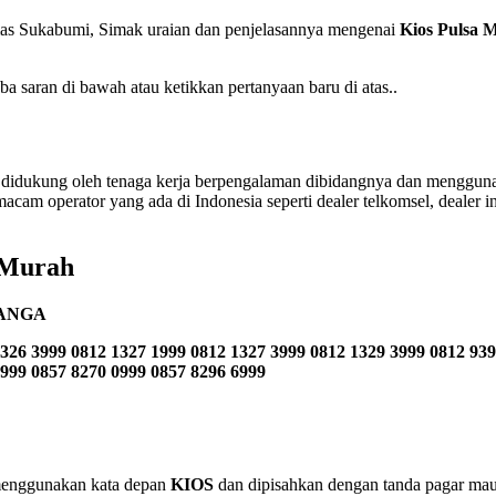
as Sukabumi, Simak uraian dan penjelasannya mengenai
Kios Pulsa 
saran di bawah atau ketikkan pertanyaan baru di atas..
didukung oleh tenaga kerja berpengalaman dibidangnya dan menggunak
acam operator yang ada di Indonesia seperti dealer telkomsel, dealer indo
 Murah
ANGA
326 3999 0812 1327 1999 0812 1327 3999 0812 1329 3999 0812 939
2999 0857 8270 0999 0857 8296 6999
n menggunakan kata depan
KIOS
dan dipisahkan dengan tanda pagar maup