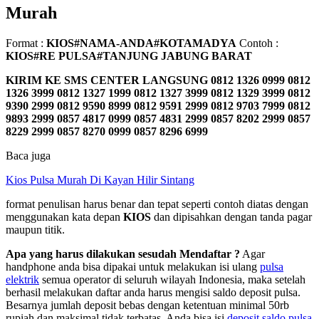
Murah
Format :
KIOS#NAMA-ANDA#KOTAMADYA
Contoh :
KIOS#RE PULSA#TANJUNG JABUNG BARAT
KIRIM KE SMS CENTER LANGSUNG
0812 1326 0999 0812
1326 3999 0812 1327 1999 0812 1327 3999 0812 1329 3999 0812
9390 2999 0812 9590 8999 0812 9591 2999 0812 9703 7999 0812
9893 2999 0857 4817 0999 0857 4831 2999 0857 8202 2999 0857
8229 2999 0857 8270 0999 0857 8296 6999
Baca juga
Kios Pulsa Murah Di Kayan Hilir Sintang
format penulisan harus benar dan tepat seperti contoh diatas dengan
menggunakan kata depan
KIOS
dan dipisahkan dengan tanda pagar
maupun titik.
Apa yang harus dilakukan sesudah Mendaftar ?
Agar
handphone anda bisa dipakai untuk melakukan isi ulang
pulsa
elektrik
semua operator di seluruh wilayah Indonesia, maka setelah
berhasil melakukan daftar anda harus mengisi saldo deposit pulsa.
Besarnya jumlah deposit bebas dengan ketentuan minimal 50rb
rupiah dan maksimal tidak terbatas. Anda bisa isi
deposit saldo pulsa