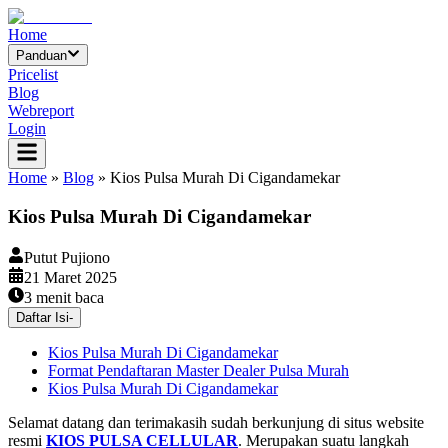
Home
Panduan
Pricelist
Blog
Webreport
Login
Home
»
Blog
»
Kios Pulsa Murah Di Cigandamekar
Kios Pulsa Murah Di Cigandamekar
Putut Pujiono
21 Maret 2025
3
menit baca
Daftar Isi
-
Kios Pulsa Murah Di Cigandamekar
Format Pendaftaran Master Dealer Pulsa Murah
Kios Pulsa Murah Di Cigandamekar
Selamat datang dan terimakasih sudah berkunjung di situs website
resmi
KIOS PULSA CELLULAR
. Merupakan suatu langkah