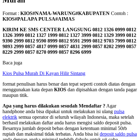
Murah
Format :
KIOS#NAMA-WARUNG#KABUPATEN
Contoh :
KIOS#PALAPA PULSA#AIMAS
KIRIM KE SMS CENTER LANGSUNG
0812 1326 0999 0812
1326 3999 0812 1327 1999 0812 1327 3999 0812 1329 3999 0812
9390 2999 0812 9590 8999 0812 9591 2999 0812 9703 7999 0812
9893 2999 0857 4817 0999 0857 4831 2999 0857 8202 2999 0857
8229 2999 0857 8270 0999 0857 8296 6999
Baca juga
Kios Pulsa Murah Di Kayan Hilir Sintang
format penulisan harus benar dan tepat seperti contoh diatas dengan
menggunakan kata depan
KIOS
dan dipisahkan dengan tanda pagar
maupun titik.
Apa yang harus dilakukan sesudah Mendaftar ?
Agar
handphone anda bisa dipakai untuk melakukan isi ulang
pulsa
elektrik
semua operator di seluruh wilayah Indonesia, maka setelah
berhasil melakukan daftar anda harus mengisi saldo deposit pulsa.
Besarnya jumlah deposit bebas dengan ketentuan minimal 50rb
rupiah dan maksimal tidak terbatas. Anda bisa isi
deposit saldo pulsa
anda dengan angka minimal terlebih dahulu untuk uji coba