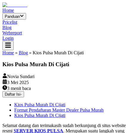
Home
Panduan
Pricelist
Blog
Webreport
Login
Home
»
Blog
»
Kios Pulsa Murah Di Cijati
Kios Pulsa Murah Di Cijati
Novia Sundari
3 Mei 2025
3
menit baca
Daftar Isi
-
Kios Pulsa Murah Di Cijati
Format Pendaftaran Master Dealer Pulsa Murah
Kios Pulsa Murah Di Cijati
Selamat datang dan terimakasih sudah berkunjung di situs website
resmi
SERVER KIOS PULSA
. Merupakan suatu langkah yang