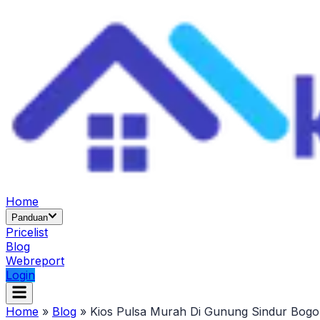
Home
Panduan
Pricelist
Blog
Webreport
Login
Home
»
Blog
»
Kios Pulsa Murah Di Gunung Sindur Bogo