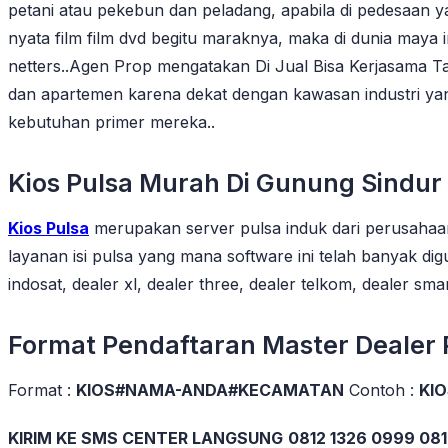
petani atau pekebun dan peladang, apabila di pedesaan 
nyata film film dvd begitu maraknya, maka di dunia maya 
netters..Agen Prop mengatakan Di Jual Bisa Kerjasama T
dan apartemen karena dekat dengan kawasan industri ya
kebutuhan primer mereka..
Kios Pulsa Murah Di Gunung Sindur
Kios Pulsa
merupakan server pulsa induk dari perusahaa
layanan isi pulsa yang mana software ini telah banyak di
indosat, dealer xl, dealer three, dealer telkom, dealer sma
Format Pendaftaran Master Dealer
Format :
KIOS#NAMA-ANDA#KECAMATAN
Contoh :
KI
KIRIM KE SMS CENTER LANGSUNG
0812 1326 0999 081