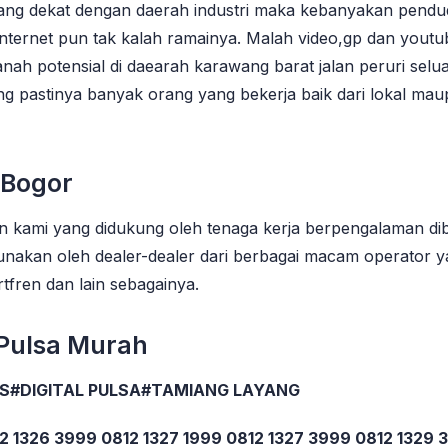
yang dekat dengan daerah industri maka kebanyakan pendud
internet pun tak kalah ramainya. Malah video,gp dan youtu
anah potensial di daearah karawang barat jalan peruri se
ng pastinya banyak orang yang bekerja baik dari lokal 
 Bogor
n kami yang didukung oleh tenaga kerja berpengalaman di
gunakan oleh dealer-dealer dari berbagai macam operator ya
rtfren dan lain sebagainya.
 Pulsa Murah
OS#DIGITAL PULSA#TAMIANG LAYANG
2 1326 3999 0812 1327 1999 0812 1327 3999 0812 1329