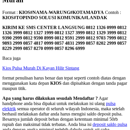
Murah
Format :
KIOS#NAMA-WARUNG#KOTAMADYA
Contoh :
KIOS#TOPINDO SOLUSI KOMUNIKA#LANDAK
KIRIM KE SMS CENTER LANGSUNG
0812 1326 0999 0812
1326 3999 0812 1327 1999 0812 1327 3999 0812 1329 3999 0812
9390 2999 0812 9590 8999 0812 9591 2999 0812 9703 7999 0812
9893 2999 0857 4817 0999 0857 4831 2999 0857 8202 2999 0857
8229 2999 0857 8270 0999 0857 8296 6999
Baca juga
Kios Pulsa Murah Di Kayan Hilir Sintang
format penulisan harus benar dan tepat seperti contoh diatas dengan
menggunakan kata depan
KIOS
dan dipisahkan dengan tanda pagar
maupun titik.
Apa yang harus dilakukan sesudah Mendaftar ?
Agar
handphone anda bisa dipakai untuk melakukan isi ulang
pulsa
elektrik
semua operator di seluruh wilayah Indonesia, maka setelah
berhasil melakukan daftar anda harus mengisi saldo deposit pulsa.
Besarnya jumlah deposit bebas dengan ketentuan minimal 50rb
rupiah dan maksimal tidak terbatas. Anda bisa isi
deposit saldo pulsa
anda dengan angka minimal terlebih dahulu untuk uji coba