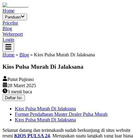
Home
Panduan
Pricelist
Blog
Webreport
Login
Home
»
Blog
»
Kios Pulsa Murah Di Jalaksana
Kios Pulsa Murah Di Jalaksana
Putut Pujiono
28 Maret 2025
3
menit baca
Daftar Isi
-
Kios Pulsa Murah Di Jalaksana
Format Pendaftaran Master Dealer Pulsa Murah
Kios Pulsa Murah Di Jalaksana
Selamat datang dan terimakasih sudah berkunjung di situs website
resmi
KIOS PULSA 24
. Merupakan suatu langkah yang luar biasa