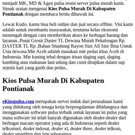
menjadi MK, MD & Agen pulsa resmi server pulsa murah kami.
Simak uraian mengenai
Kios Pulsa Murah Di Kabupaten
Pontianak
dengan membaca berita dibawah ini.
Lewat Kudo, kamu bisa beli online dan jual secara offline. Visi kami
adalah untuk membantu masyarakat, terutama kelas ekonomi
menengah dengan cara memberikan akses ke berbagai barang dan
layanan..Pusat Grosir Daster TL Dewasa Murah Pekalongan Rp
DASTER TL Rp .Bahan Shantung Rayon Size All Size Bisa Untuk
Usia dewasa.Mie Aceh adalah masakan mie pedas khas Aceh di
Indonesia. Mie kuning tebal dengan irisan daging sapi, daging
kambing atau makanan laut udang dan cumi disajikan dalam sup
sejenis kari yang gurih dan pedas..
Kios Pulsa Murah Di Kabupaten
Pontianak
eKiospulsa.com
merupakan server induk dari perusahaan kami
yang didukung oleh tenaga kerja berpengalaman dibidangnya dan
menggunakan software pulsa terbaik untuk layanan isi pulsa yang
mana software ini telah banyak digunakan oleh dealer-dealer dari
berbagai macam operator yang ada di Indonesia seperti dealer
telkomsel, dealer indosat, dealer xl, dealer three, dealer telkom,
dealer smartfren dan lain sebagainya.