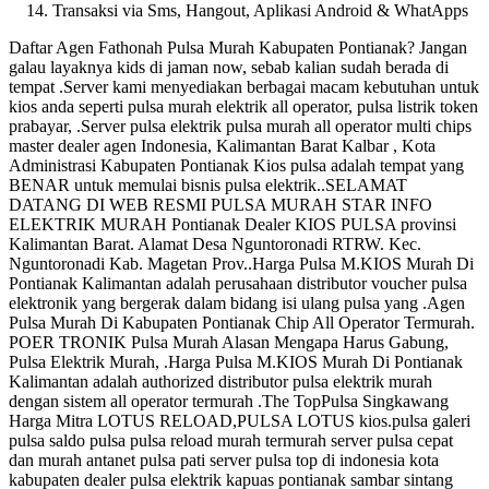
Transaksi via Sms, Hangout, Aplikasi Android & WhatApps
Daftar Agen Fathonah Pulsa Murah Kabupaten Pontianak? Jangan
galau layaknya kids di jaman now, sebab kalian sudah berada di
tempat .Server kami menyediakan berbagai macam kebutuhan untuk
kios anda seperti pulsa murah elektrik all operator, pulsa listrik token
prabayar, .Server pulsa elektrik pulsa murah all operator multi chips
master dealer agen Indonesia, Kalimantan Barat Kalbar , Kota
Administrasi Kabupaten Pontianak Kios pulsa adalah tempat yang
BENAR untuk memulai bisnis pulsa elektrik..SELAMAT
DATANG DI WEB RESMI PULSA MURAH STAR INFO
ELEKTRIK MURAH Pontianak Dealer KIOS PULSA provinsi
Kalimantan Barat. Alamat Desa Nguntoronadi RTRW. Kec.
Nguntoronadi Kab. Magetan Prov..Harga Pulsa M.KIOS Murah Di
Pontianak Kalimantan adalah perusahaan distributor voucher pulsa
elektronik yang bergerak dalam bidang isi ulang pulsa yang .Agen
Pulsa Murah Di Kabupaten Pontianak Chip All Operator Termurah.
POER TRONIK Pulsa Murah Alasan Mengapa Harus Gabung,
Pulsa Elektrik Murah, .Harga Pulsa M.KIOS Murah Di Pontianak
Kalimantan adalah authorized distributor pulsa elektrik murah
dengan sistem all operator termurah .The TopPulsa Singkawang
Harga Mitra LOTUS RELOAD,PULSA LOTUS kios.pulsa galeri
pulsa saldo pulsa pulsa reload murah termurah server pulsa cepat
dan murah antanet pulsa pati server pulsa top di indonesia kota
kabupaten dealer pulsa elektrik kapuas pontianak sambar sintang