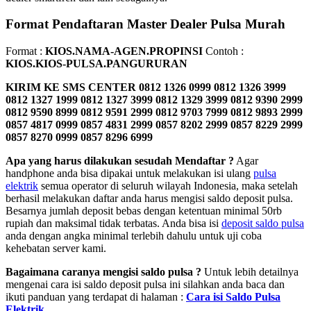
Format Pendaftaran Master Dealer Pulsa Murah
Format :
KIOS.NAMA-AGEN.PROPINSI
Contoh :
KIOS.KIOS-PULSA.PANGURURAN
KIRIM KE SMS CENTER
0812 1326 0999 0812 1326 3999
0812 1327 1999 0812 1327 3999 0812 1329 3999 0812 9390 2999
0812 9590 8999 0812 9591 2999 0812 9703 7999 0812 9893 2999
0857 4817 0999 0857 4831 2999 0857 8202 2999 0857 8229 2999
0857 8270 0999 0857 8296 6999
Apa yang harus dilakukan sesudah Mendaftar ?
Agar
handphone anda bisa dipakai untuk melakukan isi ulang
pulsa
elektrik
semua operator di seluruh wilayah Indonesia, maka setelah
berhasil melakukan daftar anda harus mengisi saldo deposit pulsa.
Besarnya jumlah deposit bebas dengan ketentuan minimal 50rb
rupiah dan maksimal tidak terbatas. Anda bisa isi
deposit saldo pulsa
anda dengan angka minimal terlebih dahulu untuk uji coba
kehebatan server kami.
Bagaimana caranya mengisi saldo pulsa ?
Untuk lebih detailnya
mengenai cara isi saldo deposit pulsa ini silahkan anda baca dan
ikuti panduan yang terdapat di halaman :
Cara isi Saldo Pulsa
Elektrik
.