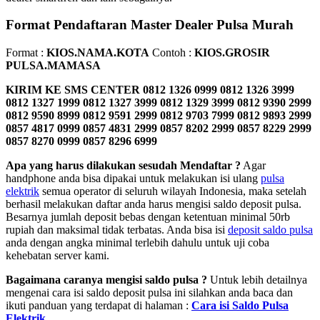
Format Pendaftaran Master Dealer Pulsa Murah
Format :
KIOS.NAMA.KOTA
Contoh :
KIOS.GROSIR
PULSA.MAMASA
KIRIM KE SMS CENTER
0812 1326 0999 0812 1326 3999
0812 1327 1999 0812 1327 3999 0812 1329 3999 0812 9390 2999
0812 9590 8999 0812 9591 2999 0812 9703 7999 0812 9893 2999
0857 4817 0999 0857 4831 2999 0857 8202 2999 0857 8229 2999
0857 8270 0999 0857 8296 6999
Apa yang harus dilakukan sesudah Mendaftar ?
Agar
handphone anda bisa dipakai untuk melakukan isi ulang
pulsa
elektrik
semua operator di seluruh wilayah Indonesia, maka setelah
berhasil melakukan daftar anda harus mengisi saldo deposit pulsa.
Besarnya jumlah deposit bebas dengan ketentuan minimal 50rb
rupiah dan maksimal tidak terbatas. Anda bisa isi
deposit saldo pulsa
anda dengan angka minimal terlebih dahulu untuk uji coba
kehebatan server kami.
Bagaimana caranya mengisi saldo pulsa ?
Untuk lebih detailnya
mengenai cara isi saldo deposit pulsa ini silahkan anda baca dan
ikuti panduan yang terdapat di halaman :
Cara isi Saldo Pulsa
Elektrik
.