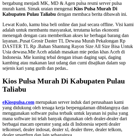
bergabung menjadi MK, MD & Agen pulsa resmi server pulsa
murah kami. Simak uraian mengenai
Kios Pulsa Murah Di
Kabupaten Pulau Taliabu
dengan membaca berita dibawah ini.
Lewat Kudo, kamu bisa beli online dan jual secara offline. Visi kami
adalah untuk membantu masyarakat, terutama kelas ekonomi
menengah dengan cara memberikan akses ke berbagai barang dan
layanan..Pusat Grosir Daster TL Dewasa Murah Pekalongan Rp
DASTER TL Rp .Bahan Shantung Rayon Size All Size Bisa Untuk
Usia dewasa.Mie Aceh adalah masakan mie pedas khas Aceh di
Indonesia. Mie kuning tebal dengan irisan daging sapi, daging
kambing atau makanan laut udang dan cumi disajikan dalam sup
sejenis kari yang gurih dan pedas..
Kios Pulsa Murah Di Kabupaten Pulau
Taliabu
eKiospulsa.com
merupakan server induk dari perusahaan kami
yang didukung oleh tenaga kerja berpengalaman dibidangnya dan
menggunakan software pulsa terbaik untuk layanan isi pulsa yang
mana software ini telah banyak digunakan oleh dealer-dealer dari
berbagai macam operator yang ada di Indonesia seperti dealer
telkomsel, dealer indosat, dealer xl, dealer three, dealer telkom,
dealer smartfren dan lain sebagainya.