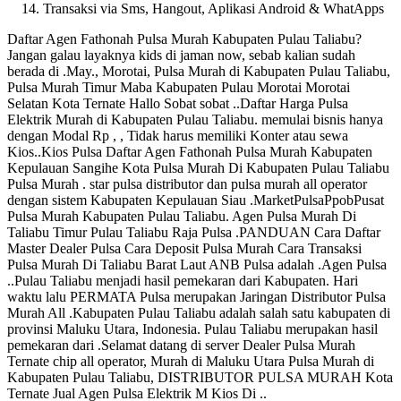
Transaksi via Sms, Hangout, Aplikasi Android & WhatApps
Daftar Agen Fathonah Pulsa Murah Kabupaten Pulau Taliabu?
Jangan galau layaknya kids di jaman now, sebab kalian sudah
berada di .May., Morotai, Pulsa Murah di Kabupaten Pulau Taliabu,
Pulsa Murah Timur Maba Kabupaten Pulau Morotai Morotai
Selatan Kota Ternate Hallo Sobat sobat ..Daftar Harga Pulsa
Elektrik Murah di Kabupaten Pulau Taliabu. memulai bisnis hanya
dengan Modal Rp , , Tidak harus memiliki Konter atau sewa
Kios..Kios Pulsa Daftar Agen Fathonah Pulsa Murah Kabupaten
Kepulauan Sangihe Kota Pulsa Murah Di Kabupaten Pulau Taliabu
Pulsa Murah . star pulsa distributor dan pulsa murah all operator
dengan sistem Kabupaten Kepulauan Siau .MarketPulsaPpobPusat
Pulsa Murah Kabupaten Pulau Taliabu. Agen Pulsa Murah Di
Taliabu Timur Pulau Taliabu Raja Pulsa .PANDUAN Cara Daftar
Master Dealer Pulsa Cara Deposit Pulsa Murah Cara Transaksi
Pulsa Murah Di Taliabu Barat Laut ANB Pulsa adalah .Agen Pulsa
..Pulau Taliabu menjadi hasil pemekaran dari Kabupaten. Hari
waktu lalu PERMATA Pulsa merupakan Jaringan Distributor Pulsa
Murah All .Kabupaten Pulau Taliabu adalah salah satu kabupaten di
provinsi Maluku Utara, Indonesia. Pulau Taliabu merupakan hasil
pemekaran dari .Selamat datang di server Dealer Pulsa Murah
Ternate chip all operator, Murah di Maluku Utara Pulsa Murah di
Kabupaten Pulau Taliabu, DISTRIBUTOR PULSA MURAH Kota
Ternate Jual Agen Pulsa Elektrik M Kios Di ..