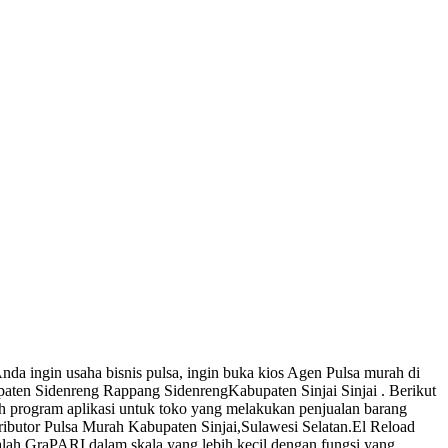
a ingin usaha bisnis pulsa, ingin buka kios Agen Pulsa murah di
upaten Sidenreng Rappang SidenrengKabupaten Sinjai Sinjai . Berikut
ah program aplikasi untuk toko yang melakukan penjualan barang
stributor Pulsa Murah Kabupaten Sinjai,Sulawesi Selatan.El Reload
dalah GraPARI dalam skala yang lebih kecil dengan fungsi yang