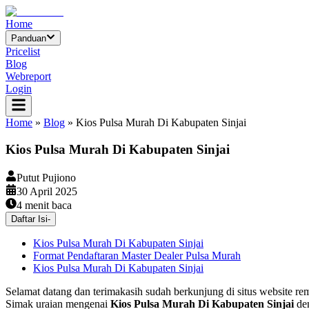
Home
Panduan
Pricelist
Blog
Webreport
Login
Home
»
Blog
»
Kios Pulsa Murah Di Kabupaten Sinjai
Kios Pulsa Murah Di Kabupaten Sinjai
Putut Pujiono
30 April 2025
4
menit baca
Daftar Isi
-
Kios Pulsa Murah Di Kabupaten Sinjai
Format Pendaftaran Master Dealer Pulsa Murah
Kios Pulsa Murah Di Kabupaten Sinjai
Selamat datang dan terimakasih sudah berkunjung di situs websit
Simak uraian mengenai
Kios Pulsa Murah Di Kabupaten Sinjai
den