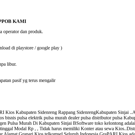
PPOB KAMI
a operator dan produk.
oad di playstore / google play )
pa libur.
an pasif yg terus mengalir
RI Kios Kabupaten Sidenreng Rappang SidenrengKabupaten Sinjai ..And
 bisnis pulsa elektrik pulsa murah dealer pulsa distributor pulsa Kab
i .Agen Pulsa Murah Di Kabupaten Sinjai BSoftware toko kelontong adal
t tinggal Modal Rp , , Tidak harus memiliki Konter atau sewa Kios..Di
aftar Alamat Grapari Kios telkomsel Seluruh Indonesia GraPARI Kios a