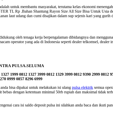
mi adalah untuk membantu masyarakat, terutama kelas ekonomi menenga
TER TL Rp .Bahan Shantung Rayon Size All Size Bisa Untuk Usia de
anan laut udang dan cumi disajikan dalam sup sejenis kari yang gurih 
didukung oleh tenaga kerja berpengalaman dibidangnya dan menggunaka
acam operator yang ada di Indonesia seperti dealer telkomsel, dealer indo
ENTRA PULSA.SELUMA
 1327 1999 0812 1327 3999 0812 1329 3999 0812 9390 2999 0812 9
8270 0999 0857 8296 6999
nda bisa dipakai untuk melakukan isi ulang
pulsa elektrik
semua operat
it bebas dengan ketentuan minimal 50rb rupiah dan maksimal tidak terb
ngenai cara isi saldo deposit pulsa ini silahkan anda baca dan ikuti pa