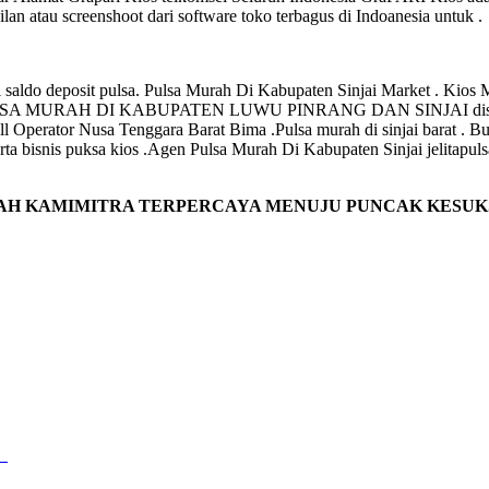
lan atau screenshoot dari software toko terbagus di Indoanesia untuk .
engisi saldo deposit pulsa. Pulsa Murah Di Kabupaten Sinjai Mar
AH DI KABUPATEN LUWU PINRANG DAN SINJAI distributor 
rah all Operator Nusa Tenggara Barat Bima .Pulsa murah di sinjai barat
 bisnis puksa kios .Agen Pulsa Murah Di Kabupaten Sinjai jelitapulsa
AH KAMIMITRA TERPERCAYA MENUJU PUNCAK KESUK