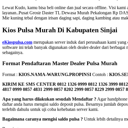
Lewat Kudo, kamu bisa beli online dan jual secara offline. Visi ka
layanan..Pusat Grosir Daster TL Dewasa Murah Pekalongan Rp DAS
Mie kuning tebal dengan irisan daging sapi, daging kambing atau mak
Kios Pulsa Murah Di Kabupaten Sinjai
eKiospulsa.com
merupakan server induk dari perusahaan kami yang 
software ini telah banyak digunakan oleh dealer-dealer dari berbagai m
sebagainya.
Format Pendaftaran Master Dealer Pulsa Murah
Format :
KIOS.NAMA-WARUNG.PROPINSI
Contoh :
KIOS.S
KIRIM KE SMS CENTER
0812 1326 0999 0812 1326 3999 0812
4817 0999 0857 4831 2999 0857 8202 2999 0857 8229 2999 0857 
Apa yang harus dilakukan sesudah Mendaftar ?
Agar handphone a
daftar anda harus mengisi saldo deposit pulsa. Besarnya jumlah depos
terlebih dahulu untuk uji coba kehebatan server kami.
Bagaimana caranya mengisi saldo pulsa ?
Untuk lebih detailnya me