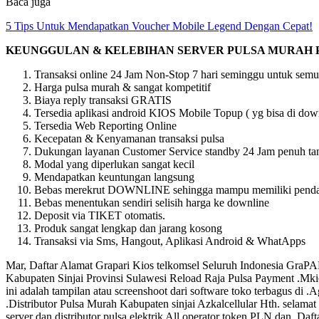
Baca juga
5 Tips Untuk Mendapatkan Voucher Mobile Legend Dengan Cepat!
KEUNGGULAN & KELEBIHAN SERVER PULSA MURAH 
Transaksi online 24 Jam Non-Stop 7 hari seminggu untuk semu
Harga pulsa murah & sangat kompetitif
Biaya reply transaksi GRATIS
Tersedia aplikasi android KIOS Mobile Topup ( yg bisa di downl
Tersedia Web Reporting Online
Kecepatan & Kenyamanan transaksi pulsa
Dukungan layanan Customer Service standby 24 Jam penuh tan
Modal yang diperlukan sangat kecil
Mendapatkan keuntungan langsung
Bebas merekrut DOWNLINE sehingga mampu memiliki pendapat
Bebas menentukan sendiri selisih harga ke downline
Deposit via TIKET otomatis.
Produk sangat lengkap dan jarang kosong
Transaksi via Sms, Hangout, Aplikasi Android & WhatApps
Mar, Daftar Alamat Grapari Kios telkomsel Seluruh Indonesia GraPA
Kabupaten Sinjai Provinsi Sulawesi Reload Raja Pulsa Payment .Mkios
ini adalah tampilan atau screenshoot dari software toko terbagus d
.Distributor Pulsa Murah Kabupaten sinjai Azkalcellular Hth. selama
server dan distributor pulsa elektrik All operator token PLN dan .D