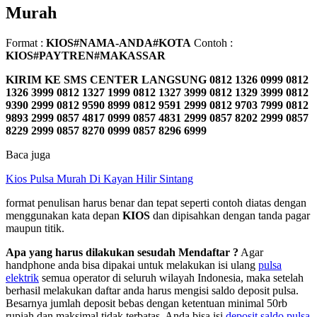
Murah
Format :
KIOS#NAMA-ANDA#KOTA
Contoh :
KIOS#PAYTREN#MAKASSAR
KIRIM KE SMS CENTER LANGSUNG
0812 1326 0999 0812
1326 3999 0812 1327 1999 0812 1327 3999 0812 1329 3999 0812
9390 2999 0812 9590 8999 0812 9591 2999 0812 9703 7999 0812
9893 2999 0857 4817 0999 0857 4831 2999 0857 8202 2999 0857
8229 2999 0857 8270 0999 0857 8296 6999
Baca juga
Kios Pulsa Murah Di Kayan Hilir Sintang
format penulisan harus benar dan tepat seperti contoh diatas dengan
menggunakan kata depan
KIOS
dan dipisahkan dengan tanda pagar
maupun titik.
Apa yang harus dilakukan sesudah Mendaftar ?
Agar
handphone anda bisa dipakai untuk melakukan isi ulang
pulsa
elektrik
semua operator di seluruh wilayah Indonesia, maka setelah
berhasil melakukan daftar anda harus mengisi saldo deposit pulsa.
Besarnya jumlah deposit bebas dengan ketentuan minimal 50rb
rupiah dan maksimal tidak terbatas. Anda bisa isi
deposit saldo pulsa