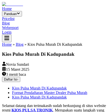
Home
Panduan
Pricelist
Blog
Webreport
Login
Home
»
Blog
»
Kios Pulsa Murah Di Kadupandak
Kios Pulsa Murah Di Kadupandak
Novia Sundari
15 Maret 2025
3
menit baca
Daftar Isi
-
Kios Pulsa Murah Di Kadupandak
Format Pendaftaran Master Dealer Pulsa Murah
Kios Pulsa Murah Di Kadupandak
Selamat datang dan terimakasih sudah berkunjung di situs website
resmi
KIOS PULSA TRONIK
. Merupakan suatu langkah yang