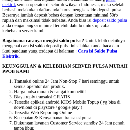
elektrik
semua operator di seluruh wilayah Indonesia, maka setelah
berhasil melakukan daftar anda harus mengisi saldo deposit pulsa.
Besarnya jumlah deposit bebas dengan ketentuan minimal 50rb
rupiah dan maksimal tidak terbatas. Anda bisa isi
deposit saldo pulsa
anda dengan angka minimal terlebih dahulu untuk uji coba
kehebatan server kami.
Bagaimana caranya mengisi saldo pulsa ?
Untuk lebih detailnya
mengenai cara isi saldo deposit pulsa ini silahkan anda baca dan
ikuti panduan yang terdapat di halaman :
Cara isi Saldo Pulsa
Elektrik
.
KEUNGGULAN & KELEBIHAN SERVER PULSA MURAH
PPOB KAMI
Transaksi online 24 Jam Non-Stop 7 hari seminggu untuk
semua operator dan produk.
Harga pulsa murah & sangat kompetitif
Biaya reply transaksi GRATIS
Tersedia aplikasi android KIOS Mobile Topup ( yg bisa di
download di playstore / google play )
Tersedia Web Reporting Online
Kecepatan & Kenyamanan transaksi pulsa
Dukungan layanan Customer Service standby 24 Jam penuh
tanpa libur.