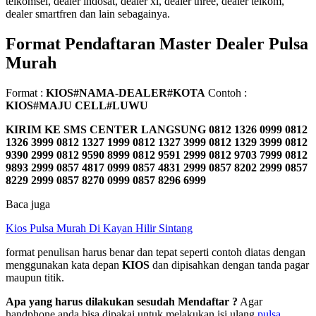
telkomsel, dealer indosat, dealer xl, dealer three, dealer telkom,
dealer smartfren dan lain sebagainya.
Format Pendaftaran Master Dealer Pulsa
Murah
Format :
KIOS#NAMA-DEALER#KOTA
Contoh :
KIOS#MAJU CELL#LUWU
KIRIM KE SMS CENTER LANGSUNG
0812 1326 0999 0812
1326 3999 0812 1327 1999 0812 1327 3999 0812 1329 3999 0812
9390 2999 0812 9590 8999 0812 9591 2999 0812 9703 7999 0812
9893 2999 0857 4817 0999 0857 4831 2999 0857 8202 2999 0857
8229 2999 0857 8270 0999 0857 8296 6999
Baca juga
Kios Pulsa Murah Di Kayan Hilir Sintang
format penulisan harus benar dan tepat seperti contoh diatas dengan
menggunakan kata depan
KIOS
dan dipisahkan dengan tanda pagar
maupun titik.
Apa yang harus dilakukan sesudah Mendaftar ?
Agar
handphone anda bisa dipakai untuk melakukan isi ulang
pulsa