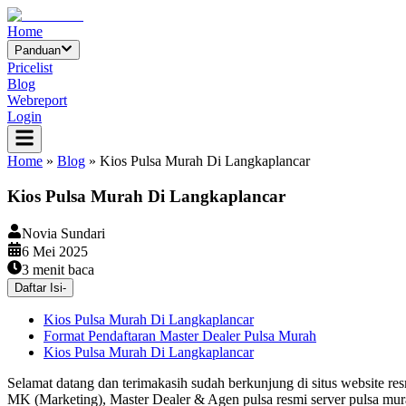
Home
Panduan
Pricelist
Blog
Webreport
Login
Home
»
Blog
»
Kios Pulsa Murah Di Langkaplancar
Kios Pulsa Murah Di Langkaplancar
Novia Sundari
6 Mei 2025
3
menit baca
Daftar Isi
-
Kios Pulsa Murah Di Langkaplancar
Format Pendaftaran Master Dealer Pulsa Murah
Kios Pulsa Murah Di Langkaplancar
Selamat datang dan terimakasih sudah berkunjung di situs website re
MK (Marketing), Master Dealer & Agen pulsa resmi server pulsa mur