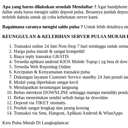
Apa yang harus dilakukan sesudah Mendaftar ?
Agar handphone a
daftar anda harus mengisi saldo deposit pulsa. Besarnya jumlah depos
terlebih dahulu untuk uji coba kehebatan server kami.
Bagaimana caranya mengisi saldo pulsa ?
Untuk lebih detailnya me
KEUNGGULAN & KELEBIHAN SERVER PULSA MURAH 
Transaksi online 24 Jam Non-Stop 7 hari seminggu untuk semu
Harga pulsa murah & sangat kompetitif
Biaya reply transaksi GRATIS
Tersedia aplikasi android KIOS Mobile Topup ( yg bisa di downl
Tersedia Web Reporting Online
Kecepatan & Kenyamanan transaksi pulsa
Dukungan layanan Customer Service standby 24 Jam penuh tan
Modal yang diperlukan sangat kecil
Mendapatkan keuntungan langsung
Bebas merekrut DOWNLINE sehingga mampu memiliki pendapat
Bebas menentukan sendiri selisih harga ke downline
Deposit via TIKET otomatis.
Produk sangat lengkap dan jarang kosong
Transaksi via Sms, Hangout, Aplikasi Android & WhatApps
Kios Pulsa Murah Di Langkaplancar