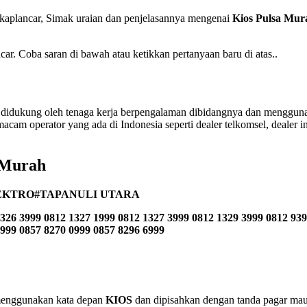
kaplancar, Simak uraian dan penjelasannya mengenai
Kios Pulsa Mur
. Coba saran di bawah atau ketikkan pertanyaan baru di atas..
didukung oleh tenaga kerja berpengalaman dibidangnya dan menggunak
acam operator yang ada di Indonesia seperti dealer telkomsel, dealer indo
 Murah
EKTRO#TAPANULI UTARA
326 3999 0812 1327 1999 0812 1327 3999 0812 1329 3999 0812 939
2999 0857 8270 0999 0857 8296 6999
n menggunakan kata depan
KIOS
dan dipisahkan dengan tanda pagar maup