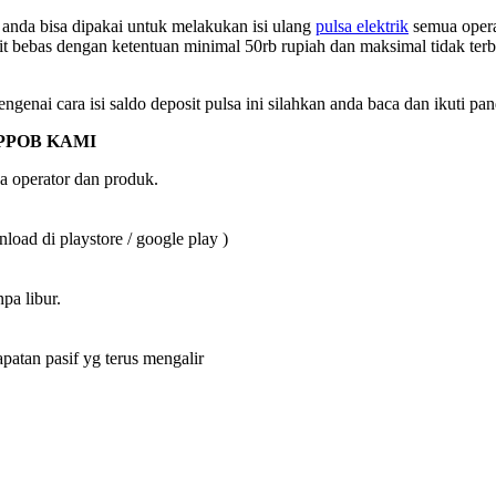
nda bisa dipakai untuk melakukan isi ulang
pulsa elektrik
semua operat
it bebas dengan ketentuan minimal 50rb rupiah dan maksimal tidak terb
ngenai cara isi saldo deposit pulsa ini silahkan anda baca dan ikuti pa
PPOB KAMI
a operator dan produk.
oad di playstore / google play )
pa libur.
an pasif yg terus mengalir