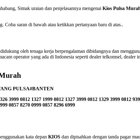
habang, Simak uraian dan penjelasannya mengenai
Kios Pulsa Mura
Coba saran di bawah atau ketikkan pertanyaan baru di atas..
didukung oleh tenaga kerja berpengalaman dibidangnya dan menggunak
acam operator yang ada di Indonesia seperti dealer telkomsel, dealer indo
 Murah
TANG PULSA#BANTEN
326 3999 0812 1327 1999 0812 1327 3999 0812 1329 3999 0812 939
2999 0857 8270 0999 0857 8296 6999
n menggunakan kata depan
KIOS
dan dipisahkan dengan tanda pagar maup