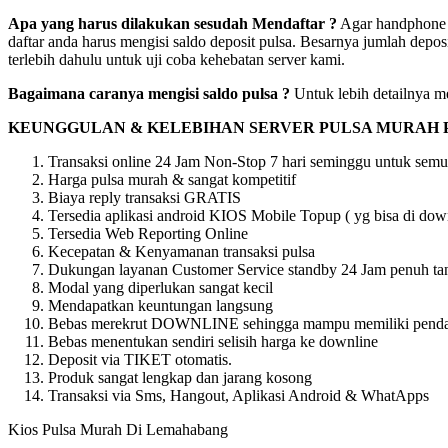
Apa yang harus dilakukan sesudah Mendaftar ?
Agar handphone a
daftar anda harus mengisi saldo deposit pulsa. Besarnya jumlah depos
terlebih dahulu untuk uji coba kehebatan server kami.
Bagaimana caranya mengisi saldo pulsa ?
Untuk lebih detailnya me
KEUNGGULAN & KELEBIHAN SERVER PULSA MURAH 
Transaksi online 24 Jam Non-Stop 7 hari seminggu untuk semu
Harga pulsa murah & sangat kompetitif
Biaya reply transaksi GRATIS
Tersedia aplikasi android KIOS Mobile Topup ( yg bisa di downl
Tersedia Web Reporting Online
Kecepatan & Kenyamanan transaksi pulsa
Dukungan layanan Customer Service standby 24 Jam penuh tan
Modal yang diperlukan sangat kecil
Mendapatkan keuntungan langsung
Bebas merekrut DOWNLINE sehingga mampu memiliki pendapat
Bebas menentukan sendiri selisih harga ke downline
Deposit via TIKET otomatis.
Produk sangat lengkap dan jarang kosong
Transaksi via Sms, Hangout, Aplikasi Android & WhatApps
Kios Pulsa Murah Di Lemahabang