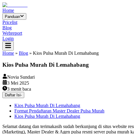
Home
Panduan
Pricelist
Blog
Webreport
Login
Home
»
Blog
»
Kios Pulsa Murah Di Lemahabang
Kios Pulsa Murah Di Lemahabang
Novia Sundari
3 Mei 2025
3
menit baca
Daftar Isi
-
Kios Pulsa Murah Di Lemahabang
Format Pendaftaran Master Dealer Pulsa Murah
Kios Pulsa Murah Di Lemahabang
Selamat datang dan terimakasih sudah berkunjung di situs website re
(Marketing), Master Dealer & Agen pulsa resmi server pulsa murah k