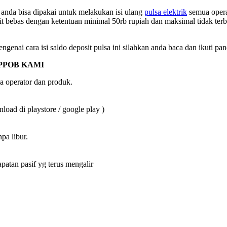
nda bisa dipakai untuk melakukan isi ulang
pulsa elektrik
semua operat
it bebas dengan ketentuan minimal 50rb rupiah dan maksimal tidak terb
ngenai cara isi saldo deposit pulsa ini silahkan anda baca dan ikuti pa
PPOB KAMI
a operator dan produk.
oad di playstore / google play )
pa libur.
an pasif yg terus mengalir