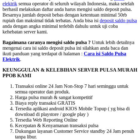
elektrik
semua operator di seluruh wilayah Indonesia, maka setelah
berhasil melakukan daftar anda harus mengisi saldo deposit pulsa.
Besarnya jumlah deposit bebas dengan ketentuan minimal 50rb
rupiah dan maksimal tidak terbatas. Anda bisa isi
deposit saldo pulsa
anda dengan angka minimal terlebih dahulu untuk uji coba
kehebatan server kami.
Bagaimana caranya mengisi saldo pulsa ?
Untuk lebih detailnya
mengenai cara isi saldo deposit pulsa ini silahkan anda baca dan
ikuti panduan yang terdapat di halaman :
Cara isi Saldo Pulsa
Elektrik
.
KEUNGGULAN & KELEBIHAN SERVER PULSA MURAH
PPOB KAMI
Transaksi online 24 Jam Non-Stop 7 hari seminggu untuk
semua operator dan produk.
Harga pulsa murah & sangat kompetitif
Biaya reply transaksi GRATIS
Tersedia aplikasi android KIOS Mobile Topup ( yg bisa di
download di playstore / google play )
Tersedia Web Reporting Online
Kecepatan & Kenyamanan transaksi pulsa
Dukungan layanan Customer Service standby 24 Jam penuh
tanpa libur.