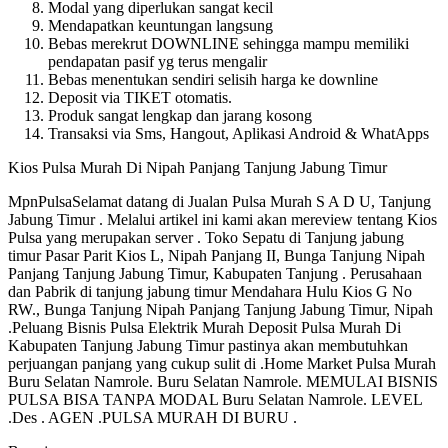
Modal yang diperlukan sangat kecil
Mendapatkan keuntungan langsung
Bebas merekrut DOWNLINE sehingga mampu memiliki
pendapatan pasif yg terus mengalir
Bebas menentukan sendiri selisih harga ke downline
Deposit via TIKET otomatis.
Produk sangat lengkap dan jarang kosong
Transaksi via Sms, Hangout, Aplikasi Android & WhatApps
Kios Pulsa Murah Di Nipah Panjang Tanjung Jabung Timur
MpnPulsaSelamat datang di Jualan Pulsa Murah S A D U, Tanjung
Jabung Timur . Melalui artikel ini kami akan mereview tentang Kios
Pulsa yang merupakan server . Toko Sepatu di Tanjung jabung
timur Pasar Parit Kios L, Nipah Panjang II, Bunga Tanjung Nipah
Panjang Tanjung Jabung Timur, Kabupaten Tanjung . Perusahaan
dan Pabrik di tanjung jabung timur Mendahara Hulu Kios G No
RW., Bunga Tanjung Nipah Panjang Tanjung Jabung Timur, Nipah
.Peluang Bisnis Pulsa Elektrik Murah Deposit Pulsa Murah Di
Kabupaten Tanjung Jabung Timur pastinya akan membutuhkan
perjuangan panjang yang cukup sulit di .Home Market Pulsa Murah
Buru Selatan Namrole. Buru Selatan Namrole. MEMULAI BISNIS
PULSA BISA TANPA MODAL Buru Selatan Namrole. LEVEL
.Des . AGEN .PULSA MURAH DI BURU .