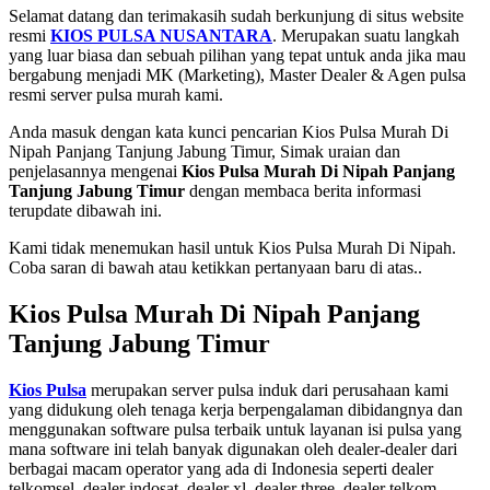
Selamat datang dan terimakasih sudah berkunjung di situs website
resmi
KIOS PULSA NUSANTARA
. Merupakan suatu langkah
yang luar biasa dan sebuah pilihan yang tepat untuk anda jika mau
bergabung menjadi MK (Marketing), Master Dealer & Agen pulsa
resmi server pulsa murah kami.
Anda masuk dengan kata kunci pencarian Kios Pulsa Murah Di
Nipah Panjang Tanjung Jabung Timur, Simak uraian dan
penjelasannya mengenai
Kios Pulsa Murah Di Nipah Panjang
Tanjung Jabung Timur
dengan membaca berita informasi
terupdate dibawah ini.
Kami tidak menemukan hasil untuk Kios Pulsa Murah Di Nipah.
Coba saran di bawah atau ketikkan pertanyaan baru di atas..
Kios Pulsa Murah Di Nipah Panjang
Tanjung Jabung Timur
Kios Pulsa
merupakan server pulsa induk dari perusahaan kami
yang didukung oleh tenaga kerja berpengalaman dibidangnya dan
menggunakan software pulsa terbaik untuk layanan isi pulsa yang
mana software ini telah banyak digunakan oleh dealer-dealer dari
berbagai macam operator yang ada di Indonesia seperti dealer
telkomsel, dealer indosat, dealer xl, dealer three, dealer telkom,