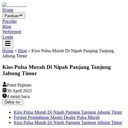
Home
Panduan
Pricelist
Blog
Webreport
Login
Home
»
Blog
»
Kios Pulsa Murah Di Nipah Panjang Tanjung
Jabung Timur
Kios Pulsa Murah Di Nipah Panjang Tanjung
Jabung Timur
Putut Pujiono
30 April 2025
4
menit baca
Daftar Isi
-
Kios Pulsa Murah Di Nipah Panjang Tanjung Jabung Timur
Format Pendaftaran Master Dealer Pulsa Murah
Kios Pulsa Murah Di Nipah Panjang Tanjung Jabung Timur