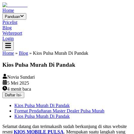
Home
Panduan
Pricelist
Blog
Webreport
Login
Home
»
Blog
»
Kios Pulsa Murah Di Pandak
Kios Pulsa Murah Di Pandak
Novia Sundari
5 Mei 2025
4
menit baca
Daftar Isi
-
Kios Pulsa Murah Di Pandak
Format Pendaftaran Master Dealer Pulsa Murah
Kios Pulsa Murah Di Pandak
Selamat datang dan terimakasih sudah berkunjung di situs website
resmi
KIOS MOBILE PULSA
. Merupakan suatu langkah yang