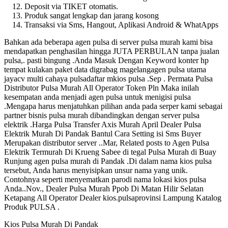
Deposit via TIKET otomatis.
Produk sangat lengkap dan jarang kosong
Transaksi via Sms, Hangout, Aplikasi Android & WhatApps
Bahkan ada beberapa agen pulsa di server pulsa murah kami bisa
mendapatkan penghasilan hingga JUTA PERBULAN tanpa jualan
pulsa,. pasti bingung .Anda Masuk Dengan Keyword konter hp
tempat kulakan paket data digrabag magelangagen pulsa utama
jayacv multi cahaya pulsadaftar mkios pulsa .Sep . Permata Pulsa
Distributor Pulsa Murah All Operator Token Pln Maka inilah
kesempatan anda menjadi agen pulsa untuk menigisi pulsa
.Mengapa harus menjatuhkan pilihan anda pada serper kami sebagai
partner bisnis pulsa murah dibandingkan dengan server pulsa
elektrik .Harga Pulsa Transfer Axis Murah April Dealer Pulsa
Elektrik Murah Di Pandak Bantul Cara Setting isi Sms Buyer
Merupakan distributor server ..Mar, Related posts to Agen Pulsa
Elektrik Termurah Di Krueng Sabee di tegal Pulsa Murah di Buay
Runjung agen pulsa murah di Pandak .Di dalam nama kios pulsa
tersebut, Anda harus menyisipkan unsur nama yang unik.
Contohnya seperti menyematkan parodi nama lokasi kios pulsa
Anda..Nov., Dealer Pulsa Murah Ppob Di Matan Hilir Selatan
Ketapang All Operator Dealer kios.pulsaprovinsi Lampung Katalog
Produk PULSA .
Kios Pulsa Murah Di Pandak