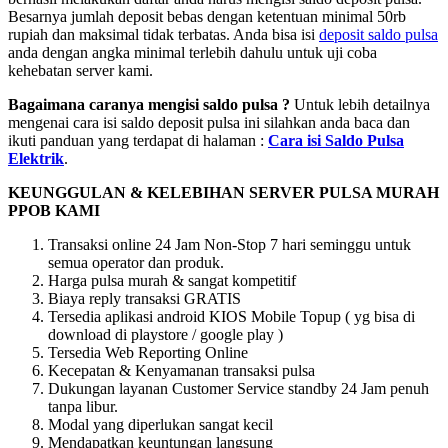
Besarnya jumlah deposit bebas dengan ketentuan minimal 50rb
rupiah dan maksimal tidak terbatas. Anda bisa isi
deposit saldo pulsa
anda dengan angka minimal terlebih dahulu untuk uji coba
kehebatan server kami.
Bagaimana caranya mengisi saldo pulsa ?
Untuk lebih detailnya
mengenai cara isi saldo deposit pulsa ini silahkan anda baca dan
ikuti panduan yang terdapat di halaman :
Cara isi Saldo Pulsa
Elektrik
.
KEUNGGULAN & KELEBIHAN SERVER PULSA MURAH
PPOB KAMI
Transaksi online 24 Jam Non-Stop 7 hari seminggu untuk
semua operator dan produk.
Harga pulsa murah & sangat kompetitif
Biaya reply transaksi GRATIS
Tersedia aplikasi android KIOS Mobile Topup ( yg bisa di
download di playstore / google play )
Tersedia Web Reporting Online
Kecepatan & Kenyamanan transaksi pulsa
Dukungan layanan Customer Service standby 24 Jam penuh
tanpa libur.
Modal yang diperlukan sangat kecil
Mendapatkan keuntungan langsung