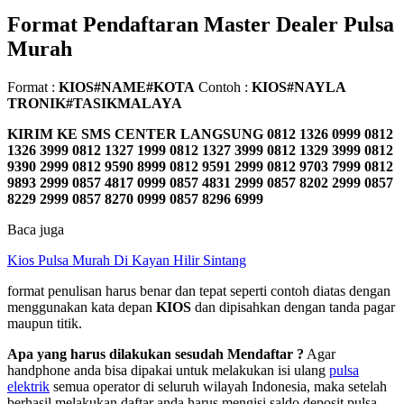
Format Pendaftaran Master Dealer Pulsa
Murah
Format :
KIOS#NAME#KOTA
Contoh :
KIOS#NAYLA
TRONIK#TASIKMALAYA
KIRIM KE SMS CENTER LANGSUNG
0812 1326 0999 0812
1326 3999 0812 1327 1999 0812 1327 3999 0812 1329 3999 0812
9390 2999 0812 9590 8999 0812 9591 2999 0812 9703 7999 0812
9893 2999 0857 4817 0999 0857 4831 2999 0857 8202 2999 0857
8229 2999 0857 8270 0999 0857 8296 6999
Baca juga
Kios Pulsa Murah Di Kayan Hilir Sintang
format penulisan harus benar dan tepat seperti contoh diatas dengan
menggunakan kata depan
KIOS
dan dipisahkan dengan tanda pagar
maupun titik.
Apa yang harus dilakukan sesudah Mendaftar ?
Agar
handphone anda bisa dipakai untuk melakukan isi ulang
pulsa
elektrik
semua operator di seluruh wilayah Indonesia, maka setelah
berhasil melakukan daftar anda harus mengisi saldo deposit pulsa.