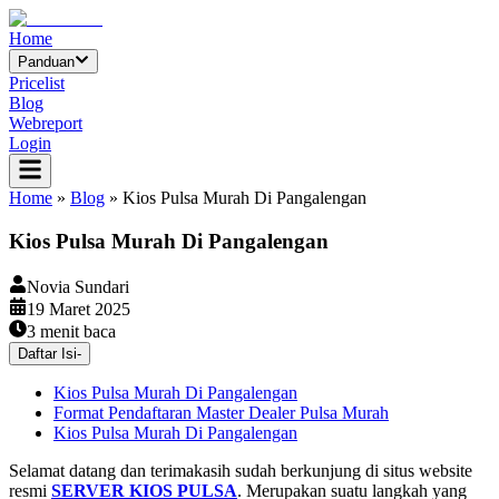
Home
Panduan
Pricelist
Blog
Webreport
Login
Home
»
Blog
»
Kios Pulsa Murah Di Pangalengan
Kios Pulsa Murah Di Pangalengan
Novia Sundari
19 Maret 2025
3
menit baca
Daftar Isi
-
Kios Pulsa Murah Di Pangalengan
Format Pendaftaran Master Dealer Pulsa Murah
Kios Pulsa Murah Di Pangalengan
Selamat datang dan terimakasih sudah berkunjung di situs website
resmi
SERVER KIOS PULSA
. Merupakan suatu langkah yang