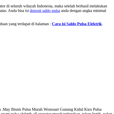
or di seluruh wilayah Indonesia, maka setelah berhasil melakukan
atas. Anda bisa isi
deposit saldo pulsa
anda dengan angka minimal
nduan yang terdapat di halaman :
Cara isi Saldo Pulsa Elektrik
.
 .May Bisnis Pulsa Murah Wonosari Gunung Kidul Kios Pulsa
i pulsa elektrik all operator murah terlengkap, token listrik, paket