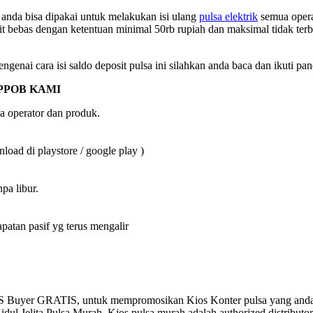
nda bisa dipakai untuk melakukan isi ulang
pulsa elektrik
semua operat
it bebas dengan ketentuan minimal 50rb rupiah dan maksimal tidak terb
ngenai cara isi saldo deposit pulsa ini silahkan anda baca dan ikuti pa
PPOB KAMI
a operator dan produk.
oad di playstore / google play )
pa libur.
an pasif yg terus mengalir
S Buyer GRATIS, untuk mempromosikan Kios Konter pulsa yang anda
ita Pulsa Murah .Kios pulsa murah adalah authorized distributor resm