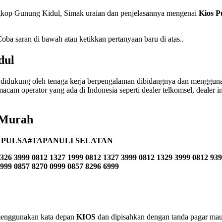
gkop Gunung Kidul, Simak uraian dan penjelasannya mengenai
Kios P
a saran di bawah atau ketikkan pertanyaan baru di atas..
dul
didukung oleh tenaga kerja berpengalaman dibidangnya dan menggunak
acam operator yang ada di Indonesia seperti dealer telkomsel, dealer indo
 Murah
 PULSA#TAPANULI SELATAN
326 3999 0812 1327 1999 0812 1327 3999 0812 1329 3999 0812 939
2999 0857 8270 0999 0857 8296 6999
n menggunakan kata depan
KIOS
dan dipisahkan dengan tanda pagar maup