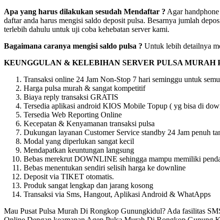
Apa yang harus dilakukan sesudah Mendaftar ?
Agar handphone a
daftar anda harus mengisi saldo deposit pulsa. Besarnya jumlah depos
terlebih dahulu untuk uji coba kehebatan server kami.
Bagaimana caranya mengisi saldo pulsa ?
Untuk lebih detailnya me
KEUNGGULAN & KELEBIHAN SERVER PULSA MURAH 
Transaksi online 24 Jam Non-Stop 7 hari seminggu untuk semu
Harga pulsa murah & sangat kompetitif
Biaya reply transaksi GRATIS
Tersedia aplikasi android KIOS Mobile Topup ( yg bisa di downl
Tersedia Web Reporting Online
Kecepatan & Kenyamanan transaksi pulsa
Dukungan layanan Customer Service standby 24 Jam penuh tan
Modal yang diperlukan sangat kecil
Mendapatkan keuntungan langsung
Bebas merekrut DOWNLINE sehingga mampu memiliki pendapat
Bebas menentukan sendiri selisih harga ke downline
Deposit via TIKET otomatis.
Produk sangat lengkap dan jarang kosong
Transaksi via Sms, Hangout, Aplikasi Android & WhatApps
Mau Pusat Pulsa Murah Di Rongkop Gunungkidul? Ada fasilitas SM
Online Dengan keamanan Agen Pulsa Murah Di Rongkop Gunung Kidul Jel