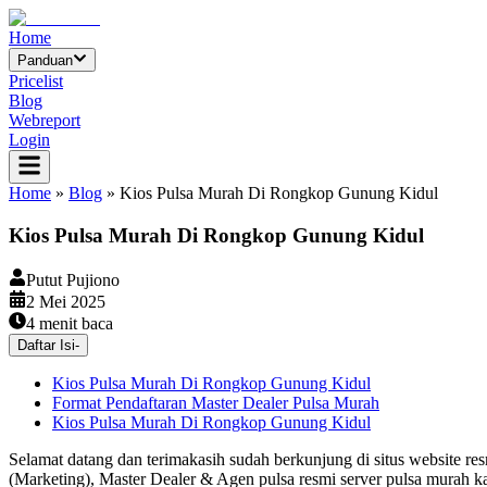
Home
Panduan
Pricelist
Blog
Webreport
Login
Home
»
Blog
»
Kios Pulsa Murah Di Rongkop Gunung Kidul
Kios Pulsa Murah Di Rongkop Gunung Kidul
Putut Pujiono
2 Mei 2025
4
menit baca
Daftar Isi
-
Kios Pulsa Murah Di Rongkop Gunung Kidul
Format Pendaftaran Master Dealer Pulsa Murah
Kios Pulsa Murah Di Rongkop Gunung Kidul
Selamat datang dan terimakasih sudah berkunjung di situs website re
(Marketing), Master Dealer & Agen pulsa resmi server pulsa murah k