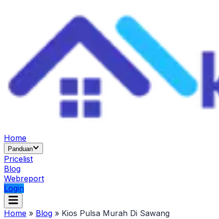
Home
Panduan
Pricelist
Blog
Webreport
Login
Home
»
Blog
»
Kios Pulsa Murah Di Sawang