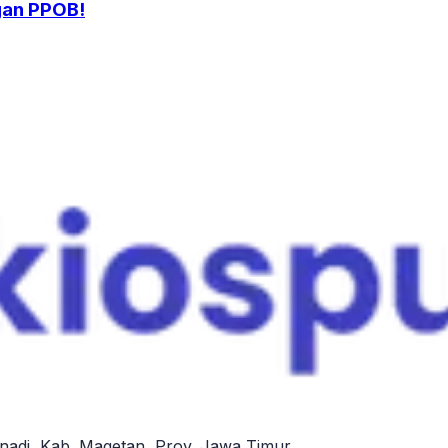
gan PPOB!
nadi, Kab. Magetan, Prov. Jawa Timur