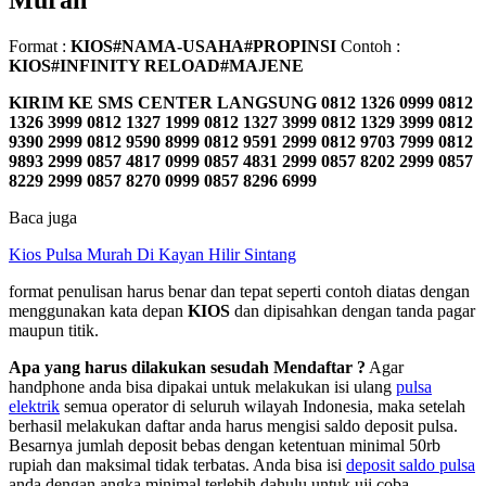
Murah
Format :
KIOS#NAMA-USAHA#PROPINSI
Contoh :
KIOS#INFINITY RELOAD#MAJENE
KIRIM KE SMS CENTER LANGSUNG
0812 1326 0999 0812
1326 3999 0812 1327 1999 0812 1327 3999 0812 1329 3999 0812
9390 2999 0812 9590 8999 0812 9591 2999 0812 9703 7999 0812
9893 2999 0857 4817 0999 0857 4831 2999 0857 8202 2999 0857
8229 2999 0857 8270 0999 0857 8296 6999
Baca juga
Kios Pulsa Murah Di Kayan Hilir Sintang
format penulisan harus benar dan tepat seperti contoh diatas dengan
menggunakan kata depan
KIOS
dan dipisahkan dengan tanda pagar
maupun titik.
Apa yang harus dilakukan sesudah Mendaftar ?
Agar
handphone anda bisa dipakai untuk melakukan isi ulang
pulsa
elektrik
semua operator di seluruh wilayah Indonesia, maka setelah
berhasil melakukan daftar anda harus mengisi saldo deposit pulsa.
Besarnya jumlah deposit bebas dengan ketentuan minimal 50rb
rupiah dan maksimal tidak terbatas. Anda bisa isi
deposit saldo pulsa
anda dengan angka minimal terlebih dahulu untuk uji coba