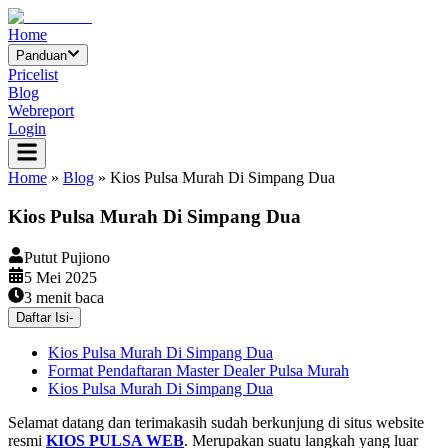
Home
Panduan
Pricelist
Blog
Webreport
Login
Home
»
Blog
»
Kios Pulsa Murah Di Simpang Dua
Kios Pulsa Murah Di Simpang Dua
Putut Pujiono
5 Mei 2025
3
menit baca
Daftar Isi
-
Kios Pulsa Murah Di Simpang Dua
Format Pendaftaran Master Dealer Pulsa Murah
Kios Pulsa Murah Di Simpang Dua
Selamat datang dan terimakasih sudah berkunjung di situs website
resmi
KIOS PULSA WEB
. Merupakan suatu langkah yang luar