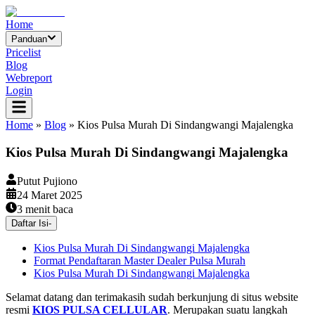
Home
Panduan
Pricelist
Blog
Webreport
Login
Home
»
Blog
»
Kios Pulsa Murah Di Sindangwangi Majalengka
Kios Pulsa Murah Di Sindangwangi Majalengka
Putut Pujiono
24 Maret 2025
3
menit baca
Daftar Isi
-
Kios Pulsa Murah Di Sindangwangi Majalengka
Format Pendaftaran Master Dealer Pulsa Murah
Kios Pulsa Murah Di Sindangwangi Majalengka
Selamat datang dan terimakasih sudah berkunjung di situs website
resmi
KIOS PULSA CELLULAR
. Merupakan suatu langkah