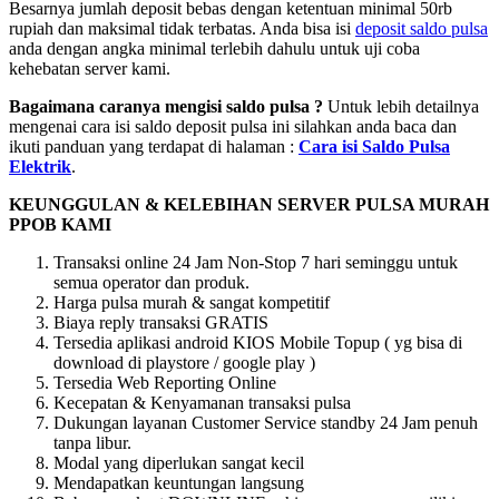
Besarnya jumlah deposit bebas dengan ketentuan minimal 50rb
rupiah dan maksimal tidak terbatas. Anda bisa isi
deposit saldo pulsa
anda dengan angka minimal terlebih dahulu untuk uji coba
kehebatan server kami.
Bagaimana caranya mengisi saldo pulsa ?
Untuk lebih detailnya
mengenai cara isi saldo deposit pulsa ini silahkan anda baca dan
ikuti panduan yang terdapat di halaman :
Cara isi Saldo Pulsa
Elektrik
.
KEUNGGULAN & KELEBIHAN SERVER PULSA MURAH
PPOB KAMI
Transaksi online 24 Jam Non-Stop 7 hari seminggu untuk
semua operator dan produk.
Harga pulsa murah & sangat kompetitif
Biaya reply transaksi GRATIS
Tersedia aplikasi android KIOS Mobile Topup ( yg bisa di
download di playstore / google play )
Tersedia Web Reporting Online
Kecepatan & Kenyamanan transaksi pulsa
Dukungan layanan Customer Service standby 24 Jam penuh
tanpa libur.
Modal yang diperlukan sangat kecil
Mendapatkan keuntungan langsung