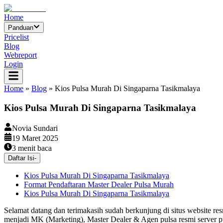
Home
Panduan
Pricelist
Blog
Webreport
Login
Home
»
Blog
»
Kios Pulsa Murah Di Singaparna Tasikmalaya
Kios Pulsa Murah Di Singaparna Tasikmalaya
Novia Sundari
19 Maret 2025
3
menit baca
Daftar Isi
-
Kios Pulsa Murah Di Singaparna Tasikmalaya
Format Pendaftaran Master Dealer Pulsa Murah
Kios Pulsa Murah Di Singaparna Tasikmalaya
Selamat datang dan terimakasih sudah berkunjung di situs website re
menjadi MK (Marketing), Master Dealer & Agen pulsa resmi server p