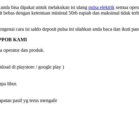
nda bisa dipakai untuk melakukan isi ulang
pulsa elektrik
semua operat
it bebas dengan ketentuan minimal 50rb rupiah dan maksimal tidak terb
ngenai cara isi saldo deposit pulsa ini silahkan anda baca dan ikuti pa
PPOB KAMI
a operator dan produk.
oad di playstore / google play )
pa libur.
an pasif yg terus mengalir