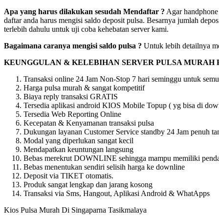
Apa yang harus dilakukan sesudah Mendaftar ?
Agar handphone a
daftar anda harus mengisi saldo deposit pulsa. Besarnya jumlah depos
terlebih dahulu untuk uji coba kehebatan server kami.
Bagaimana caranya mengisi saldo pulsa ?
Untuk lebih detailnya me
KEUNGGULAN & KELEBIHAN SERVER PULSA MURAH 
Transaksi online 24 Jam Non-Stop 7 hari seminggu untuk semu
Harga pulsa murah & sangat kompetitif
Biaya reply transaksi GRATIS
Tersedia aplikasi android KIOS Mobile Topup ( yg bisa di downl
Tersedia Web Reporting Online
Kecepatan & Kenyamanan transaksi pulsa
Dukungan layanan Customer Service standby 24 Jam penuh tan
Modal yang diperlukan sangat kecil
Mendapatkan keuntungan langsung
Bebas merekrut DOWNLINE sehingga mampu memiliki pendapat
Bebas menentukan sendiri selisih harga ke downline
Deposit via TIKET otomatis.
Produk sangat lengkap dan jarang kosong
Transaksi via Sms, Hangout, Aplikasi Android & WhatApps
Kios Pulsa Murah Di Singaparna Tasikmalaya