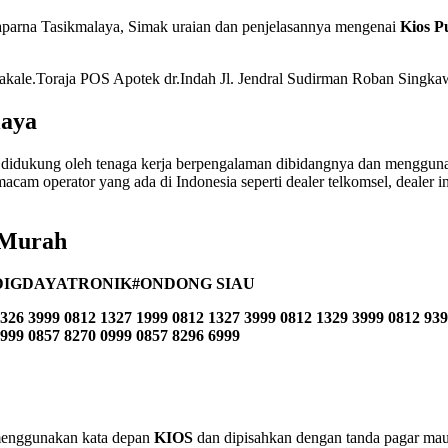
aparna Tasikmalaya, Simak uraian dan penjelasannya mengenai
Kios P
 Makale.Toraja POS Apotek dr.Indah Jl. Jendral Sudirman Roban Singk
laya
didukung oleh tenaga kerja berpengalaman dibidangnya dan menggunak
acam operator yang ada di Indonesia seperti dealer telkomsel, dealer indo
 Murah
DIGDAYATRONIK#ONDONG SIAU
326 3999 0812 1327 1999 0812 1327 3999 0812 1329 3999 0812 939
2999 0857 8270 0999 0857 8296 6999
n menggunakan kata depan
KIOS
dan dipisahkan dengan tanda pagar maup