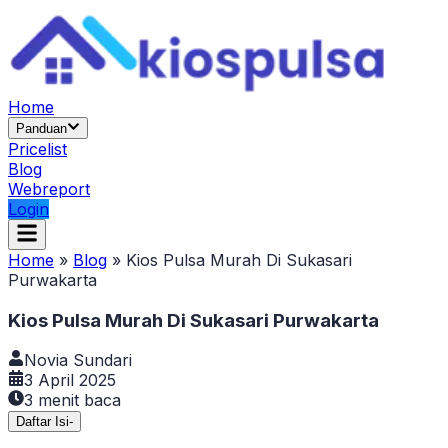
Home
Panduan
Pricelist
Blog
Webreport
Login
Home
»
Blog
»
Kios Pulsa Murah Di Sukasari
Purwakarta
Kios Pulsa Murah Di Sukasari Purwakarta
Novia Sundari
3 April 2025
3
menit baca
Daftar Isi
-