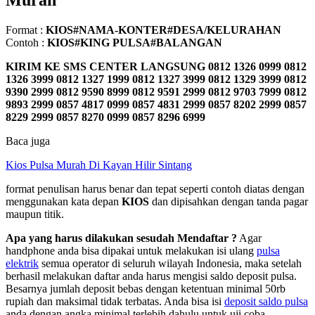
Murah
Format :
KIOS#NAMA-KONTER#DESA/KELURAHAN
Contoh :
KIOS#KING PULSA#BALANGAN
KIRIM KE SMS CENTER LANGSUNG
0812 1326 0999 0812
1326 3999 0812 1327 1999 0812 1327 3999 0812 1329 3999 0812
9390 2999 0812 9590 8999 0812 9591 2999 0812 9703 7999 0812
9893 2999 0857 4817 0999 0857 4831 2999 0857 8202 2999 0857
8229 2999 0857 8270 0999 0857 8296 6999
Baca juga
Kios Pulsa Murah Di Kayan Hilir Sintang
format penulisan harus benar dan tepat seperti contoh diatas dengan
menggunakan kata depan
KIOS
dan dipisahkan dengan tanda pagar
maupun titik.
Apa yang harus dilakukan sesudah Mendaftar ?
Agar
handphone anda bisa dipakai untuk melakukan isi ulang
pulsa
elektrik
semua operator di seluruh wilayah Indonesia, maka setelah
berhasil melakukan daftar anda harus mengisi saldo deposit pulsa.
Besarnya jumlah deposit bebas dengan ketentuan minimal 50rb
rupiah dan maksimal tidak terbatas. Anda bisa isi
deposit saldo pulsa
anda dengan angka minimal terlebih dahulu untuk uji coba