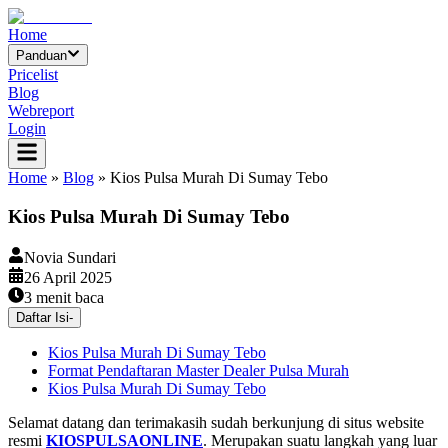
Home
Panduan
Pricelist
Blog
Webreport
Login
Home
»
Blog
»
Kios Pulsa Murah Di Sumay Tebo
Kios Pulsa Murah Di Sumay Tebo
Novia Sundari
26 April 2025
3
menit baca
Daftar Isi
-
Kios Pulsa Murah Di Sumay Tebo
Format Pendaftaran Master Dealer Pulsa Murah
Kios Pulsa Murah Di Sumay Tebo
Selamat datang dan terimakasih sudah berkunjung di situs website
resmi
KIOSPULSAONLINE
. Merupakan suatu langkah yang luar