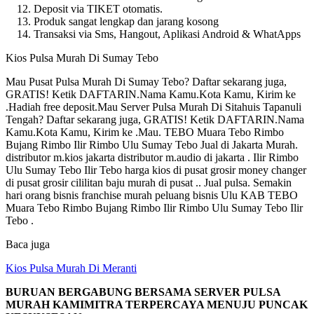
Deposit via TIKET otomatis.
Produk sangat lengkap dan jarang kosong
Transaksi via Sms, Hangout, Aplikasi Android & WhatApps
Kios Pulsa Murah Di Sumay Tebo
Mau Pusat Pulsa Murah Di Sumay Tebo? Daftar sekarang juga,
GRATIS! Ketik DAFTARIN.Nama Kamu.Kota Kamu, Kirim ke
.Hadiah free deposit.Mau Server Pulsa Murah Di Sitahuis Tapanuli
Tengah? Daftar sekarang juga, GRATIS! Ketik DAFTARIN.Nama
Kamu.Kota Kamu, Kirim ke .Mau. TEBO Muara Tebo Rimbo
Bujang Rimbo Ilir Rimbo Ulu Sumay Tebo Jual di Jakarta Murah.
distributor m.kios jakarta distributor m.audio di jakarta . Ilir Rimbo
Ulu Sumay Tebo Ilir Tebo harga kios di pusat grosir money changer
di pusat grosir cililitan baju murah di pusat .. Jual pulsa. Semakin
hari orang bisnis franchise murah peluang bisnis Ulu KAB TEBO
Muara Tebo Rimbo Bujang Rimbo Ilir Rimbo Ulu Sumay Tebo Ilir
Tebo .
Baca juga
Kios Pulsa Murah Di Meranti
BURUAN BERGABUNG BERSAMA SERVER PULSA
MURAH KAMIMITRA TERPERCAYA MENUJU PUNCAK