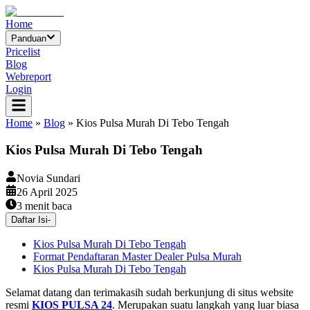
Home
Panduan
Pricelist
Blog
Webreport
Login
Home
»
Blog
»
Kios Pulsa Murah Di Tebo Tengah
Kios Pulsa Murah Di Tebo Tengah
Novia Sundari
26 April 2025
3
menit baca
Daftar Isi
-
Kios Pulsa Murah Di Tebo Tengah
Format Pendaftaran Master Dealer Pulsa Murah
Kios Pulsa Murah Di Tebo Tengah
Selamat datang dan terimakasih sudah berkunjung di situs website
resmi
KIOS PULSA 24
. Merupakan suatu langkah yang luar biasa