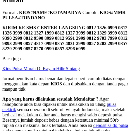
Murah
Format :
KIOS#NAME#KOTAMADYA
Contoh :
KIOS#MMR
PULSA#TONDANO
KIRIM KE SMS CENTER LANGSUNG
0812 1326 0999 0812
1326 3999 0812 1327 1999 0812 1327 3999 0812 1329 3999 0812
9390 2999 0812 9590 8999 0812 9591 2999 0812 9703 7999 0812
9893 2999 0857 4817 0999 0857 4831 2999 0857 8202 2999 0857
8229 2999 0857 8270 0999 0857 8296 6999
Baca juga
Kios Pulsa Murah Di Kayan Hilir Sintang
format penulisan harus benar dan tepat seperti contoh diatas dengan
menggunakan kata depan
KIOS
dan dipisahkan dengan tanda pagar
maupun titik.
Apa yang harus dilakukan sesudah Mendaftar ?
Agar
handphone anda bisa dipakai untuk melakukan isi ulang
pulsa
elektrik
semua operator di seluruh wilayah Indonesia, maka setelah
berhasil melakukan daftar anda harus mengisi saldo deposit pulsa.
Besarnya jumlah deposit bebas dengan ketentuan minimal 50rb
rupiah dan maksimal tidak terbatas. Anda bisa isi
deposit saldo pulsa
anda dengan angka minimal terlebih dahulu untuk uji coba